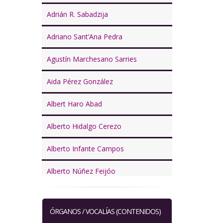
Adrián R. Sabadzija
Adriano Sant’Ana Pedra
Agustín Marchesano Sarries
Aida Pérez González
Albert Haro Abad
Alberto Hidalgo Cerezo
Alberto Infante Campos
Alberto Núñez Feijóo
Alberto Palomar Olmeda
ÓRGANOS / VOCALÍAS (CONTENIDOS)
Alejandra Boto Álvarez