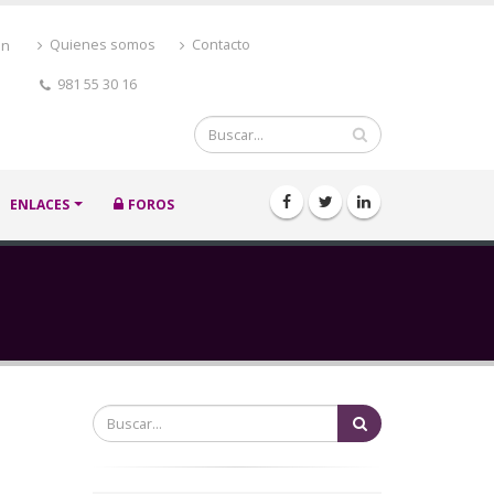
ón
Quienes somos
Contacto
981 55 30 16
Buscar
ENLACES
FOROS
Buscar