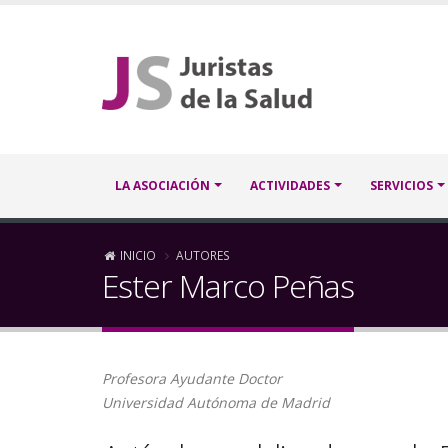
Pasar
al
contenido
principal
Navegación
LA ASOCIACIÓN
ACTIVIDADES
SERVICIOS
principal
Sobrescribir
INICIO
AUTORES
Ester Marco Peñas
enlaces
de
Profesora Ayudante Doctor
ayuda
Universidad Autónoma de Madrid
a