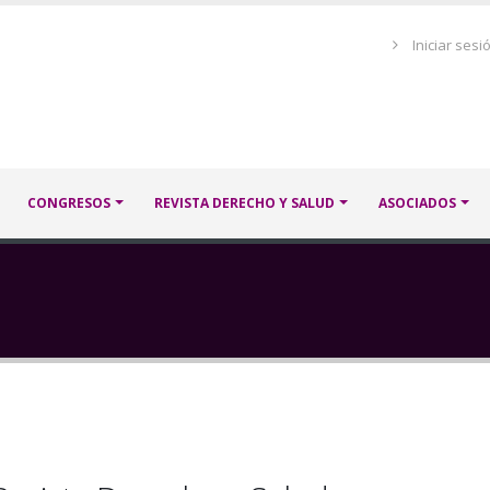
Menú
Iniciar sesi
de
cuenta
de
usuario
CONGRESOS
REVISTA DERECHO Y SALUD
ASOCIADOS