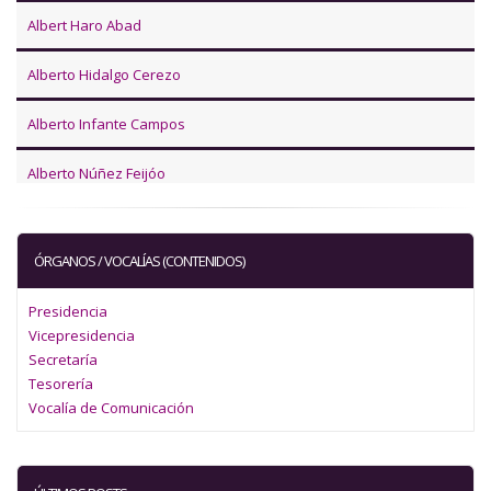
Albert Haro Abad
Alberto Hidalgo Cerezo
Alberto Infante Campos
Alberto Núñez Feijóo
Alberto Palomar Olmeda
ÓRGANOS / VOCALÍAS (CONTENIDOS)
Alejandra Boto Álvarez
Presidencia
Alejandro Marín Mora
Vicepresidencia
Secretaría
Alessandra Pica
Tesorería
Vocalía de Comunicación
Àlex Rancaño Díaz
Alfonso Domínguez Simón