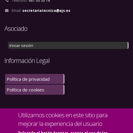
Teléfono:
981 55 30 16
Amadeo Petitbó Juan
Email:
secretariatecnica@ajs.es
Amalia Marino Miguel
Asociado
Amalia Puga Martínez
Iniciar sesión
Amets Suess Schwend
Información Legal
Ana A. Morán De Prada
Ana Belén Cruz-Valiño
Política de privacidad
Política de cookies
Ana Cristina Gallego Hernández
Ana Isabel Rodríguez Lorca
Utilizamos cookies en este sitio para
Ana María García Rodríguez
mejorar la experiencia del usuario
Ana Sánchez Lamelas
Pulsando el botón Aceptar, acepta el uso de las