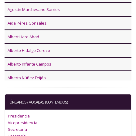
Agustín Marchesano Sarries
Aida Pérez González
Albert Haro Abad
Alberto Hidalgo Cerezo
Alberto Infante Campos
Alberto Núñez Feijóo
Alberto Palomar Olmeda
ÓRGANOS / VOCALÍAS (CONTENIDOS)
Alejandra Boto Álvarez
Presidencia
Alejandro Marín Mora
Vicepresidencia
Secretaría
Alessandra Pica