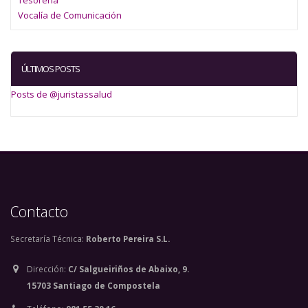
Tesorería
Vocalía de Comunicación
Àlex Rancaño Díaz
Alfonso Domínguez Simón
ÚLTIMOS POSTS
Alfonso Noguera Peña
Posts de @juristassalud
Alfonso Ortega Giménez
Alfredo Calcedo Ordóñez
Alicia del Llano Núñez-Cortés
Contacto
Alicia Martínez Patiño
Secretaría Técnica:
Alicia Sánchez Cordero
Roberto Pereira S.L.
Dirección:
C/ Salgueiriños de Abaixo, 9.
Alvaro Gil-Robles y Gil-Delgado
15703 Santiago de Compostela
Álvaro Julián Guerrero Ballesteros