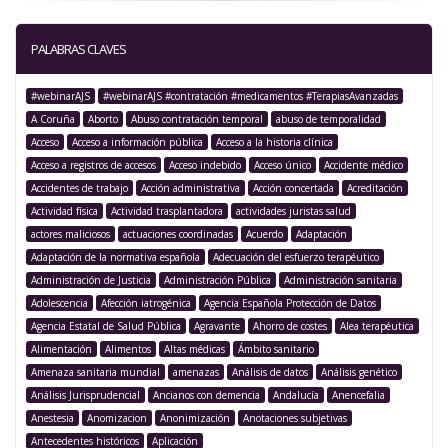
PALABRAS CLAVES
#webinarAJS
#webinarAJS #contratación #medicamentos #TerapiasAvanzadas
A Coruña
Aborto
Abuso contratación temporal
abuso de temporalidad
Acceso
Acceso a información pública
Acceso a la historia clínica
Acceso a registros de accesos
Acceso indebido
Acceso único
Accidente médico
Accidentes de trabajo
Acción administrativa
Acción concertada
Acreditación
Actividad física
Actividad trasplantadora
actividades juristas salud
actores maliciosos
actuaciones coordinadas
Acuerdo
Adaptación
Adaptación de la normativa española
Adecuación del esfuerzo terapéutico
Administración de Justicia
Administración Pública
Administración sanitaria
Adolescencia
Afección iatrogénica
Agencia Española Protección de Datos
Agencia Estatal de Salud Pública
Agravante
Ahorro de costes
Alea terapéutica
Alimentación
Alimentos
Altas médicas
Ámbito sanitario
Amenaza sanitaria mundial
amenazas
Análisis de datos
Análisis genético
Análisis Jurisprudencial
Ancianos con demencia
Andalucía
Anencefalia
Anestesia
Anomizacion
Anonimización
Anotaciones subjetivas
Antecedentes históricos
Aplicación