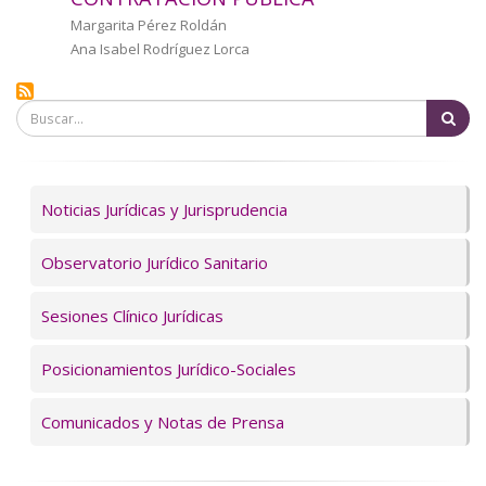
a
Autor/a
Margarita Pérez Roldán
Ana Isabel Rodríguez Lorca
la
navegación
Bu
Servicios
Noticias Jurídicas y Jurisprudencia
Observatorio Jurídico Sanitario
Sesiones Clínico Jurídicas
Posicionamientos Jurídico-Sociales
Comunicados y Notas de Prensa