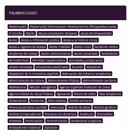
PALABRAS CLAVES
#webinarAJS
#webinarAJS #contratación #medicamentos #TerapiasAvanzadas
A Coruña
Aborto
Abuso contratación temporal
abuso de temporalidad
Acceso
Acceso a información pública
Acceso a la historia clínica
Acceso a registros de accesos
Acceso indebido
Acceso único
Accidente médico
Accidentes de trabajo
Acción administrativa
Acción concertada
Acreditación
Actividad física
Actividad trasplantadora
actividades juristas salud
actores maliciosos
actuaciones coordinadas
Acuerdo
Adaptación
Adaptación de la normativa española
Adecuación del esfuerzo terapéutico
Administración de Justicia
Administración Pública
Administración sanitaria
Adolescencia
Afección iatrogénica
Agencia Española Protección de Datos
Agencia Estatal de Salud Pública
Agravante
Ahorro de costes
Alea terapéutica
Alimentación
Alimentos
Altas médicas
Ámbito sanitario
Amenaza sanitaria mundial
amenazas
Análisis de datos
Análisis genético
Análisis Jurisprudencial
Ancianos con demencia
Andalucía
Anencefalia
Anestesia
Anomizacion
Anonimización
Anotaciones subjetivas
Antecedentes históricos
Aplicación