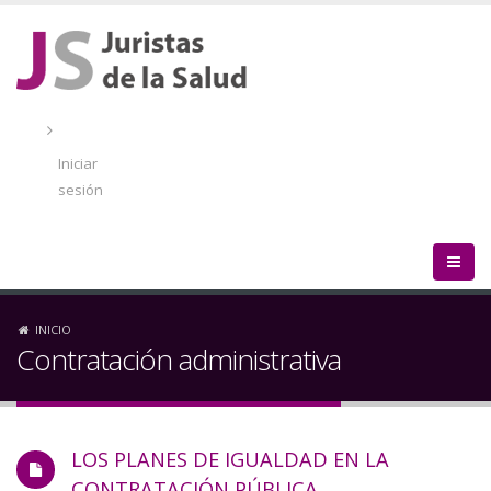
Pasar
al
contenido
principal
Menú
de
Iniciar
cuenta
sesión
de
usuario
Sobrescribir
INICIO
Contratación administrativa
enlaces
de
LOS PLANES DE IGUALDAD EN LA
ayuda
CONTRATACIÓN PÚBLICA