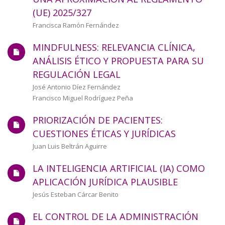
a
(UE) 2025/327
la
Autor/a
Francisca Ramón Fernández
navegación
MINDFULNESS: RELEVANCIA CLÍNICA,
ANÁLISIS ÉTICO Y PROPUESTA PARA SU
REGULACIÓN LEGAL
Autor/a
José Antonio Díez Fernández
Francisco Miguel Rodríguez Peña
PRIORIZACIÓN DE PACIENTES:
CUESTIONES ÉTICAS Y JURÍDICAS
Autor/a
Juan Luis Beltrán Aguirre
LA INTELIGENCIA ARTIFICIAL (IA) COMO
APLICACIÓN JURÍDICA PLAUSIBLE
Autor/a
Jesús Esteban Cárcar Benito
EL CONTROL DE LA ADMINISTRACIÓN