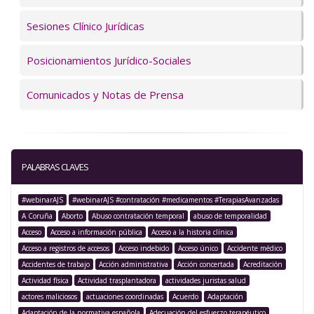
Sesiones Clínico Jurídicas
Posicionamientos Jurídico-Sociales
Comunicados y Notas de Prensa
PALABRAS CLAVES
#webinarAJS
#webinarAJS #contratación #medicamentos #TerapiasAvanzadas
A Coruña
Aborto
Abuso contratación temporal
abuso de temporalidad
Acceso
Acceso a información pública
Acceso a la historia clínica
Acceso a registros de accesos
Acceso indebido
Acceso único
Accidente médico
Accidentes de trabajo
Acción administrativa
Acción concertada
Acreditación
Actividad física
Actividad trasplantadora
actividades juristas salud
actores maliciosos
actuaciones coordinadas
Acuerdo
Adaptación
Adaptación de la normativa española
Adecuación del esfuerzo terapéutico