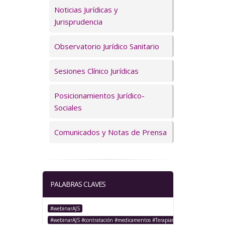
Servicios
Noticias Jurídicas y
Jurisprudencia
Observatorio Jurídico Sanitario
Sesiones Clínico Jurídicas
Posicionamientos Jurídico-
Sociales
Comunicados y Notas de Prensa
PALABRAS CLAVES
#webinarAJS
#webinarAJS #contratación #medicamentos #TerapiasAvanzadas