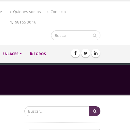
ón
Quienes somos
Contacto
981 55 30 16
Buscar
ENLACES
FOROS
Buscar