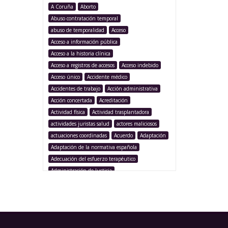
A Coruña
Aborto
Abuso contratación temporal
abuso de temporalidad
Acceso
Acceso a información pública
Acceso a la historia clínica
Acceso a registros de accesos
Acceso indebido
Acceso único
Accidente médico
Accidentes de trabajo
Acción administrativa
Acción concertada
Acreditación
Actividad física
Actividad trasplantadora
actividades juristas salud
actores maliciosos
actuaciones coordinadas
Acuerdo
Adaptación
Adaptación de la normativa española
Adecuación del esfuerzo terapéutico
Administración de Justicia
Administración Pública
Administración sanitaria
Adolescencia
Afección iatrogénica
Agencia Española Protección de Datos