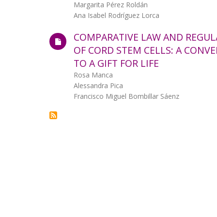
Autor/a
Margarita Pérez Roldán
la
Ana Isabel Rodríguez Lorca
navegación
COMPARATIVE LAW AND REGUL
OF CORD STEM CELLS: A CONV
TO A GIFT FOR LIFE
Autor/a
Rosa Manca
Alessandra Pica
Francisco Miguel Bombillar Sáenz