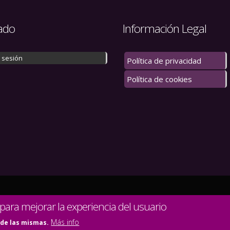
ado
Información Legal
r sesión
Política de privacidad
Política de cookies
 los derechos reservados.
 para mejorar la experiencia del usuario
Más info
 de las mismas.