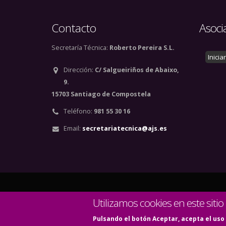
Contacto
Asoci
Secretaría Técnica:
Roberto Pereira S.L.
Inicia
Dirección:
C/ Salgueiriños de Abaixo,
9.
15703 Santiago de Compostela
Teléfono:
981 55 30 16
Email:
secretariatecnica@ajs.es
© Copyright 2020. Todos
Utilizamos cookies en este sitio
Pulsando el botón Aceptar, acepta el uso