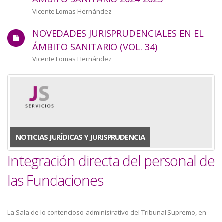
a
Autor/a
Vicente Lomas Hernández
la
NOVEDADES JURISPRUDENCIALES EN EL
navegación
ÁMBITO SANITARIO (VOL. 34)
Autor/a
Vicente Lomas Hernández
NOTICIAS JURÍDICAS Y JURISPRUDENCIA
Integración directa del personal de
las Fundaciones
La Sala de lo contencioso-administrativo del Tribunal Supremo, en