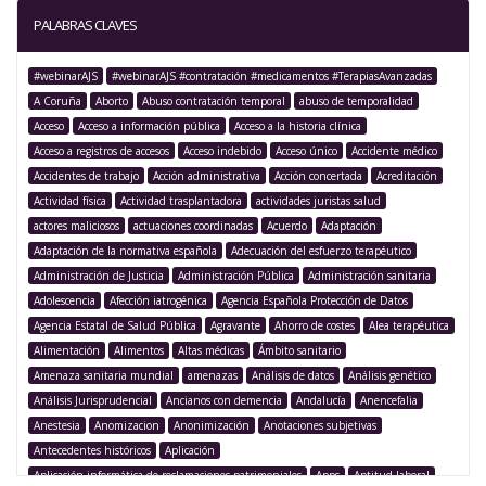
PALABRAS CLAVES
#webinarAJS
#webinarAJS #contratación #medicamentos #TerapiasAvanzadas
A Coruña
Aborto
Abuso contratación temporal
abuso de temporalidad
Acceso
Acceso a información pública
Acceso a la historia clínica
Acceso a registros de accesos
Acceso indebido
Acceso único
Accidente médico
Accidentes de trabajo
Acción administrativa
Acción concertada
Acreditación
Actividad física
Actividad trasplantadora
actividades juristas salud
actores maliciosos
actuaciones coordinadas
Acuerdo
Adaptación
Adaptación de la normativa española
Adecuación del esfuerzo terapéutico
Administración de Justicia
Administración Pública
Administración sanitaria
Adolescencia
Afección iatrogénica
Agencia Española Protección de Datos
Agencia Estatal de Salud Pública
Agravante
Ahorro de costes
Alea terapéutica
Alimentación
Alimentos
Altas médicas
Ámbito sanitario
Amenaza sanitaria mundial
amenazas
Análisis de datos
Análisis genético
Análisis Jurisprudencial
Ancianos con demencia
Andalucía
Anencefalia
Anestesia
Anomizacion
Anonimización
Anotaciones subjetivas
Antecedentes históricos
Aplicación
Aplicación informática de reclamaciones patrimoniales
Apps
Aptitud laboral