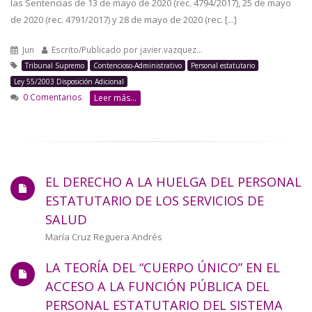
las Sentencias de 13 de mayo de 2020 (rec. 4794/2017), 25 de mayo
de 2020 (rec. 4791/2017) y 28 de mayo de 2020 (rec. [...]
Jun
Escrito/Publicado por
javier.vazquez…
Tribunal Supremo
Contencioso-Administrativo
Personal estatutario
Ley 55/2003 Disposición Adicional
0 Comentarios
Leer más...
EL DERECHO A LA HUELGA DEL PERSONAL
ESTATUTARIO DE LOS SERVICIOS DE
SALUD
Autor/a
María Cruz Reguera Andrés
LA TEORÍA DEL “CUERPO ÚNICO” EN EL
ACCESO A LA FUNCIÓN PÚBLICA DEL
PERSONAL ESTATUTARIO DEL SISTEMA