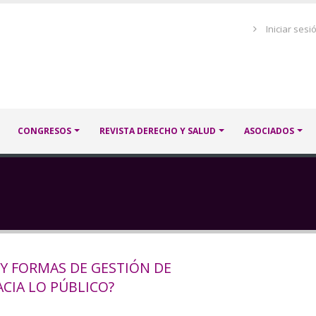
Menú
Iniciar sesi
de
cuenta
de
usuario
CONGRESOS
REVISTA DERECHO Y SALUD
ASOCIADOS
Y FORMAS DE GESTIÓN DE
ACIA LO PÚBLICO?