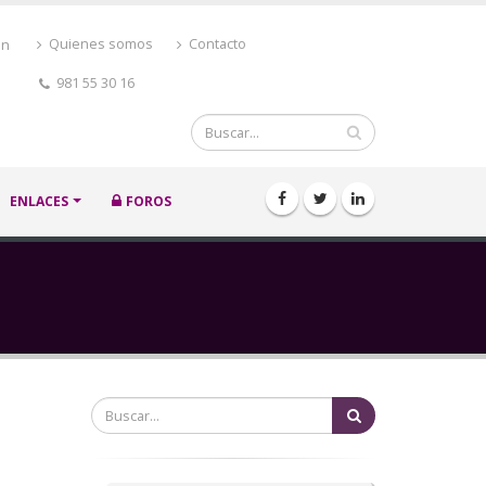
ón
Quienes somos
Contacto
981 55 30 16
Buscar
ENLACES
FOROS
Buscar