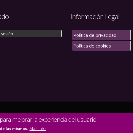
ado
Información Legal
r sesión
Política de privacidad
Política de cookies
 los derechos reservados.
 para mejorar la experiencia del usuario
Más info
 de las mismas.