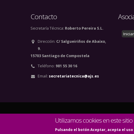
Contacto
Asoci
Secretaría Técnica:
Roberto Pereira S.L.
Inicia
Dirección:
C/ Salgueiriños de Abaixo,
9.
15703 Santiago de Compostela
Teléfono:
981 55 30 16
Email:
secretariatecnica@ajs.es
© Copyright 2020. Todos
Utilizamos cookies en este sitio
Pulsando el botón Aceptar, acepta el uso