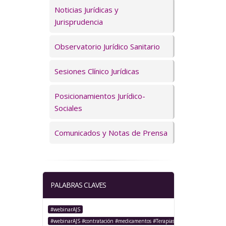
Servicios
Noticias Jurídicas y
Jurisprudencia
Observatorio Jurídico Sanitario
Sesiones Clínico Jurídicas
Posicionamientos Jurídico-
Sociales
Comunicados y Notas de Prensa
PALABRAS CLAVES
#webinarAJS
#webinarAJS #contratación #medicamentos #TerapiasAvanzadas