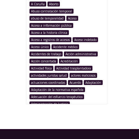
A Coruña
Aborto
Abuso contratación temporal
abuso de temporalidad
Acceso
Acceso a información pública
Acceso a la historia clínica
Acceso a registros de accesos
Acceso indebido
Acceso único
Accidente médico
Accidentes de trabajo
Acción administrativa
Acción concertada
Acreditación
Actividad física
Actividad trasplantadora
actividades juristas salud
actores maliciosos
actuaciones coordinadas
Acuerdo
Adaptación
Adaptación de la normativa española
Adecuación del esfuerzo terapéutico
Administración de Justicia
Administración Pública
Administración sanitaria
Adolescencia
Afección iatrogénica
Agencia Española Protección de Datos