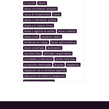
A Coruña
Aborto
Abuso contratación temporal
abuso de temporalidad
Acceso
Acceso a información pública
Acceso a la historia clínica
Acceso a registros de accesos
Acceso indebido
Acceso único
Accidente médico
Accidentes de trabajo
Acción administrativa
Acción concertada
Acreditación
Actividad física
Actividad trasplantadora
actividades juristas salud
actores maliciosos
actuaciones coordinadas
Acuerdo
Adaptación
Adaptación de la normativa española
Adecuación del esfuerzo terapéutico
Administración de Justicia
Administración Pública
Administración sanitaria
Adolescencia
Afección iatrogénica
Agencia Española Protección de Datos