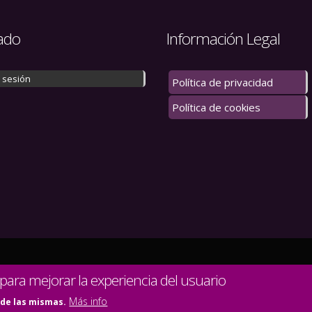
ado
Información Legal
r sesión
Política de privacidad
Política de cookies
 los derechos reservados.
 para mejorar la experiencia del usuario
Más info
 de las mismas.