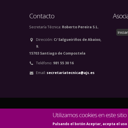
Contacto
Asoci
Secretaría Técnica:
Roberto Pereira S.L.
Inicia
Dirección:
C/ Salgueiriños de Abaixo,
9.
15703 Santiago de Compostela
Teléfono:
981 55 30 16
Email:
secretariatecnica@ajs.es
© Copyright 2020. Todos
Utilizamos cookies en este sitio
Pulsando el botón Aceptar, acepta el uso