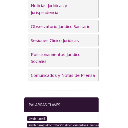
Servicios
Noticias Jurídicas y
Jurisprudencia
Observatorio Jurídico Sanitario
Sesiones Clínico Jurídicas
Posicionamientos Jurídico-
Sociales
Comunicados y Notas de Prensa
PALABRAS CLAVES
#webinarAJS
#webinarAJS #contratación #medicamentos #TerapiasAvanzadas