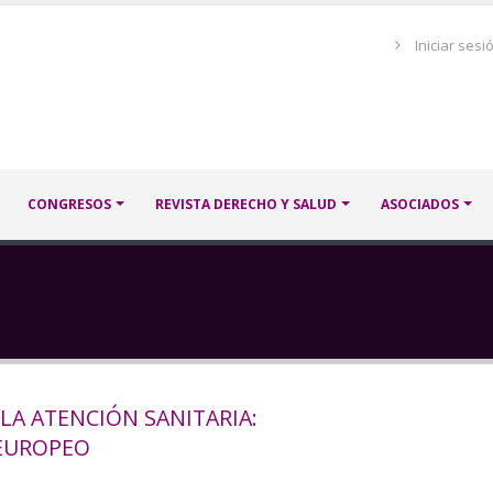
Menú
Iniciar sesi
de
cuenta
de
usuario
CONGRESOS
REVISTA DERECHO Y SALUD
ASOCIADOS
LA ATENCIÓN SANITARIA:
 EUROPEO