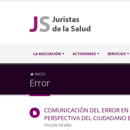
Pasar
al
contenido
principal
Navegación
LA ASOCIACIÓN
ACTIVIDADES
SERVICIOS
principal
Sobrescribir
INICIO
Error
enlaces
de
COMUNICACIÓN DEL ERROR EN 
ayuda
PERSPECTIVA DEL CIUDADANO
a
Autor/a
Priscila Giraldo