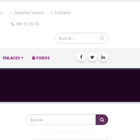
ón
Quienes somos
Contacto
981 55 30 16
Buscar
ENLACES
FOROS
Buscar