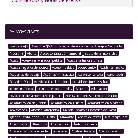
Comunicados y Notas de Prensa
PALABRAS CLAVES
#webinarAJS
#webinarAJS #contratación #medicamentos #TerapiasAvanzadas
A Coruña
Aborto
Abuso contratación temporal
abuso de temporalidad
Acceso
Acceso a información pública
Acceso a la historia clínica
Acceso a registros de accesos
Acceso indebido
Acceso único
Accidente médico
Accidentes de trabajo
Acción administrativa
Acción concertada
Acreditación
Actividad física
Actividad trasplantadora
actividades juristas salud
actores maliciosos
actuaciones coordinadas
Acuerdo
Adaptación
Adaptación de la normativa española
Adecuación del esfuerzo terapéutico
Administración de Justicia
Administración Pública
Administración sanitaria
Adolescencia
Afección iatrogénica
Agencia Española Protección de Datos
Agencia Estatal de Salud Pública
Agravante
Ahorro de costes
Alea terapéutica
Alimentación
Alimentos
Altas médicas
Ámbito sanitario
Amenaza sanitaria mundial
amenazas
Análisis de datos
Análisis genético