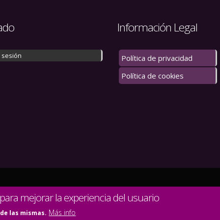
ado
Información Legal
r sesión
Política de privacidad
Política de cookies
 los derechos reservados.
 para mejorar la experiencia del usuario
Más info
 de las mismas.