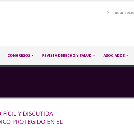
Menú
Iniciar sesi
de
cuenta
de
usuario
CONGRESOS
REVISTA DERECHO Y SALUD
ASOCIADOS
IFÍCIL Y DISCUTIDA
DICO PROTEGIDO EN EL