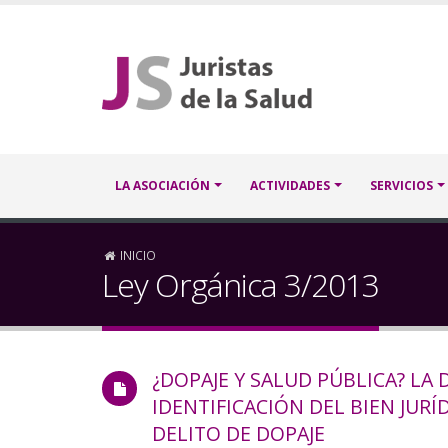
Pasar
al
contenido
principal
Navegación
LA ASOCIACIÓN
ACTIVIDADES
SERVICIOS
principal
Sobrescribir
INICIO
Ley Orgánica 3/2013
enlaces
de
¿DOPAJE Y SALUD PÚBLICA? LA D
ayuda
IDENTIFICACIÓN DEL BIEN JURÍ
a
DELITO DE DOPAJE