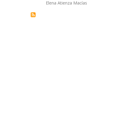
Autor/a
Elena Atienza Macías
la
navegación