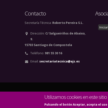
Contacto
Asoci
Secretaría Técnica:
Roberto Pereira S.L.
Inicia
Dirección:
C/ Salgueiriños de Abaixo,
9.
15703 Santiago de Compostela
Teléfono:
981 55 30 16
Email:
secretariatecnica@ajs.es
© Copyright 2020. Todos
Utilizamos cookies en este sitio
Pulsando el botón Aceptar, acepta el uso