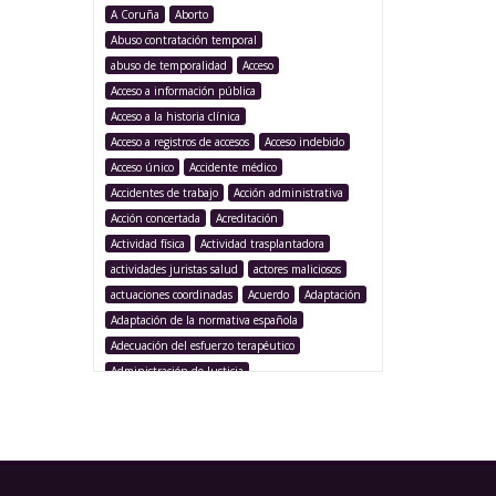
A Coruña
Aborto
Abuso contratación temporal
abuso de temporalidad
Acceso
Acceso a información pública
Acceso a la historia clínica
Acceso a registros de accesos
Acceso indebido
Acceso único
Accidente médico
Accidentes de trabajo
Acción administrativa
Acción concertada
Acreditación
Actividad física
Actividad trasplantadora
actividades juristas salud
actores maliciosos
actuaciones coordinadas
Acuerdo
Adaptación
Adaptación de la normativa española
Adecuación del esfuerzo terapéutico
Administración de Justicia
Administración Pública
Administración sanitaria
Adolescencia
Afección iatrogénica
Agencia Española Protección de Datos