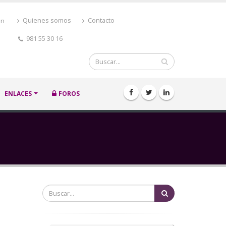
ón
Quienes somos
Contacto
981 55 30 16
Buscar
ENLACES
FOROS
Buscar