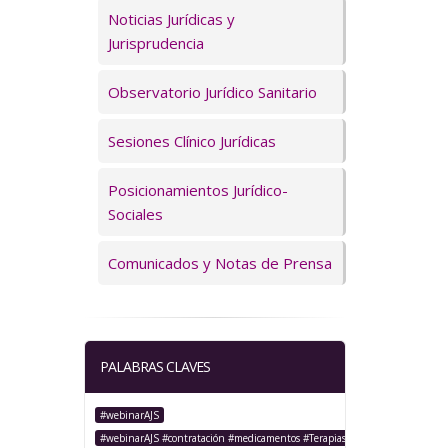
Servicios
Noticias Jurídicas y
Jurisprudencia
Observatorio Jurídico Sanitario
Sesiones Clínico Jurídicas
Posicionamientos Jurídico-
Sociales
Comunicados y Notas de Prensa
PALABRAS CLAVES
#webinarAJS
#webinarAJS #contratación #medicamentos #TerapiasAvanzadas