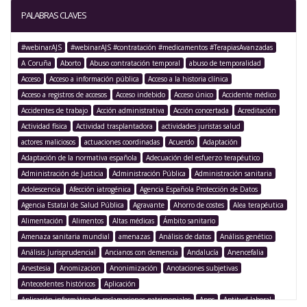
PALABRAS CLAVES
#webinarAJS
#webinarAJS #contratación #medicamentos #TerapiasAvanzadas
A Coruña
Aborto
Abuso contratación temporal
abuso de temporalidad
Acceso
Acceso a información pública
Acceso a la historia clínica
Acceso a registros de accesos
Acceso indebido
Acceso único
Accidente médico
Accidentes de trabajo
Acción administrativa
Acción concertada
Acreditación
Actividad física
Actividad trasplantadora
actividades juristas salud
actores maliciosos
actuaciones coordinadas
Acuerdo
Adaptación
Adaptación de la normativa española
Adecuación del esfuerzo terapéutico
Administración de Justicia
Administración Pública
Administración sanitaria
Adolescencia
Afección iatrogénica
Agencia Española Protección de Datos
Agencia Estatal de Salud Pública
Agravante
Ahorro de costes
Alea terapéutica
Alimentación
Alimentos
Altas médicas
Ámbito sanitario
Amenaza sanitaria mundial
amenazas
Análisis de datos
Análisis genético
Análisis Jurisprudencial
Ancianos con demencia
Andalucía
Anencefalia
Anestesia
Anomizacion
Anonimización
Anotaciones subjetivas
Antecedentes históricos
Aplicación
Aplicación informática de reclamaciones patrimoniales
Apps
Aptitud laboral