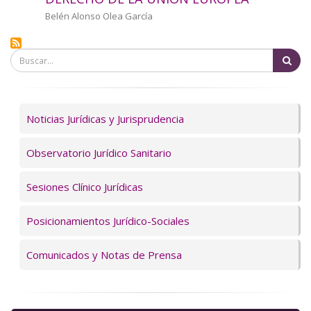
a
Autor/a
Belén Alonso Olea García
la
Bu
navegación
Servicios
Noticias Jurídicas y Jurisprudencia
Observatorio Jurídico Sanitario
Sesiones Clínico Jurídicas
Posicionamientos Jurídico-Sociales
Comunicados y Notas de Prensa