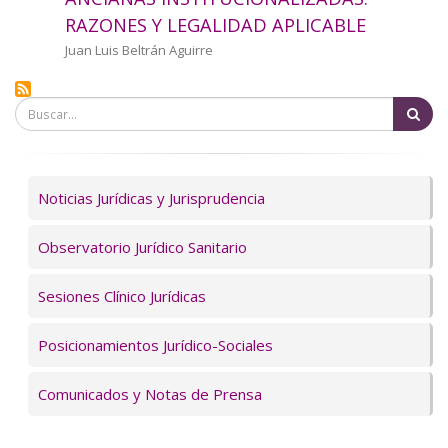
a
RAZONES Y LEGALIDAD APLICABLE
la
Autor/a
Juan Luis Beltrán Aguirre
navegación
Bu
Servicios
Noticias Jurídicas y Jurisprudencia
Observatorio Jurídico Sanitario
Sesiones Clínico Jurídicas
Posicionamientos Jurídico-Sociales
Comunicados y Notas de Prensa