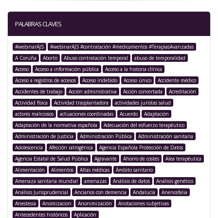
PALABRAS CLAVES
#webinarAJS
#webinarAJS #contratación #medicamentos #TerapiasAvanzadas
A Coruña
Aborto
Abuso contratación temporal
abuso de temporalidad
Acceso
Acceso a información pública
Acceso a la historia clínica
Acceso a registros de accesos
Acceso indebido
Acceso único
Accidente médico
Accidentes de trabajo
Acción administrativa
Acción concertada
Acreditación
Actividad física
Actividad trasplantadora
actividades juristas salud
actores maliciosos
actuaciones coordinadas
Acuerdo
Adaptación
Adaptación de la normativa española
Adecuación del esfuerzo terapéutico
Administración de Justicia
Administración Pública
Administración sanitaria
Adolescencia
Afección iatrogénica
Agencia Española Protección de Datos
Agencia Estatal de Salud Pública
Agravante
Ahorro de costes
Alea terapéutica
Alimentación
Alimentos
Altas médicas
Ámbito sanitario
Amenaza sanitaria mundial
amenazas
Análisis de datos
Análisis genético
Análisis Jurisprudencial
Ancianos con demencia
Andalucía
Anencefalia
Anestesia
Anomizacion
Anonimización
Anotaciones subjetivas
Antecedentes históricos
Aplicación