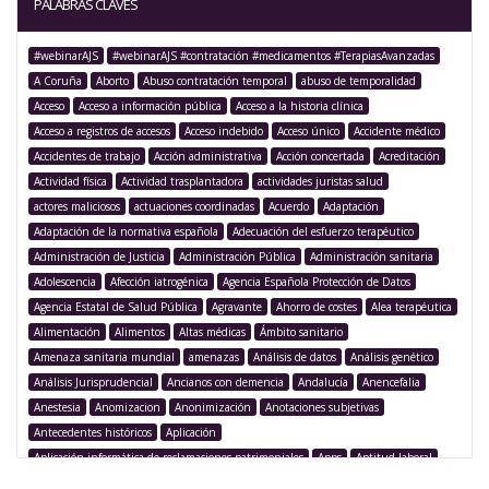
PALABRAS CLAVES
#webinarAJS
#webinarAJS #contratación #medicamentos #TerapiasAvanzadas
A Coruña
Aborto
Abuso contratación temporal
abuso de temporalidad
Acceso
Acceso a información pública
Acceso a la historia clínica
Acceso a registros de accesos
Acceso indebido
Acceso único
Accidente médico
Accidentes de trabajo
Acción administrativa
Acción concertada
Acreditación
Actividad física
Actividad trasplantadora
actividades juristas salud
actores maliciosos
actuaciones coordinadas
Acuerdo
Adaptación
Adaptación de la normativa española
Adecuación del esfuerzo terapéutico
Administración de Justicia
Administración Pública
Administración sanitaria
Adolescencia
Afección iatrogénica
Agencia Española Protección de Datos
Agencia Estatal de Salud Pública
Agravante
Ahorro de costes
Alea terapéutica
Alimentación
Alimentos
Altas médicas
Ámbito sanitario
Amenaza sanitaria mundial
amenazas
Análisis de datos
Análisis genético
Análisis Jurisprudencial
Ancianos con demencia
Andalucía
Anencefalia
Anestesia
Anomizacion
Anonimización
Anotaciones subjetivas
Antecedentes históricos
Aplicación
Aplicación informática de reclamaciones patrimoniales
Apps
Aptitud laboral
Argentina
Argumentación legislativa
Asegurado
Aseguramiento
Asistencia