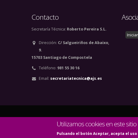
Contacto
Asoci
Secretaría Técnica:
Roberto Pereira S.L.
Inicia
Dirección:
C/ Salgueiriños de Abaixo,
9.
15703 Santiago de Compostela
Teléfono:
981 55 30 16
Email:
secretariatecnica@ajs.es
© Copyright 2020. Todos
Utilizamos cookies en este sitio
Pulsando el botón Aceptar, acepta el uso