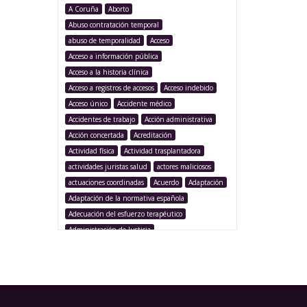
A Coruña
Aborto
Abuso contratación temporal
abuso de temporalidad
Acceso
Acceso a información pública
Acceso a la historia clínica
Acceso a registros de accesos
Acceso indebido
Acceso único
Accidente médico
Accidentes de trabajo
Acción administrativa
Acción concertada
Acreditación
Actividad física
Actividad trasplantadora
actividades juristas salud
actores maliciosos
actuaciones coordinadas
Acuerdo
Adaptación
Adaptación de la normativa española
Adecuación del esfuerzo terapéutico
Administración de Justicia
Administración Pública
Administración sanitaria
Adolescencia
Afección iatrogénica
Agencia Española Protección de Datos