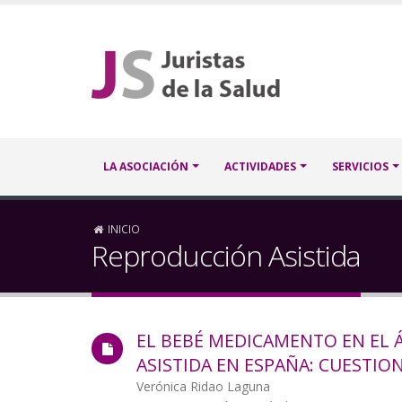
Pasar
al
contenido
principal
Navegación
LA ASOCIACIÓN
ACTIVIDADES
SERVICIOS
principal
Sobrescribir
INICIO
Reproducción Asistida
enlaces
de
EL BEBÉ MEDICAMENTO EN EL 
ayuda
ASISTIDA EN ESPAÑA: CUESTION
a
Autor/a
Verónica Ridao Laguna