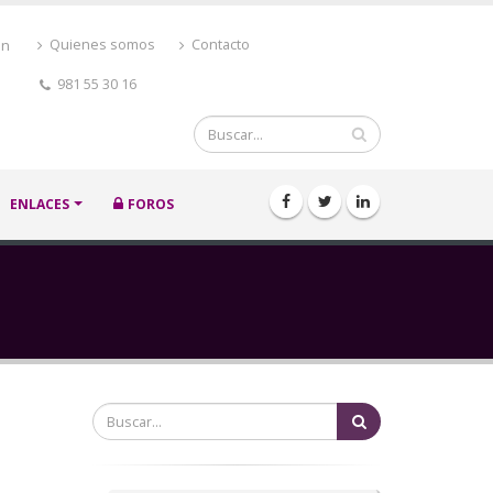
ón
Quienes somos
Contacto
981 55 30 16
Buscar
ENLACES
FOROS
Buscar