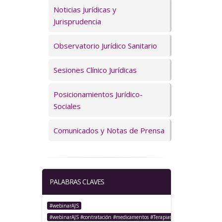
Servicios
Noticias Jurídicas y
Jurisprudencia
Observatorio Jurídico Sanitario
Sesiones Clínico Jurídicas
Posicionamientos Jurídico-
Sociales
Comunicados y Notas de Prensa
PALABRAS CLAVES
#webinarAJS
#webinarAJS #contratación #medicamentos #TerapiasAvanzadas