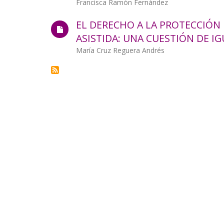
Francisca Ramón Fernández
la
EL DERECHO A LA PROTECCIÓN
navegación
ASISTIDA: UNA CUESTIÓN DE I
Autor/a
María Cruz Reguera Andrés