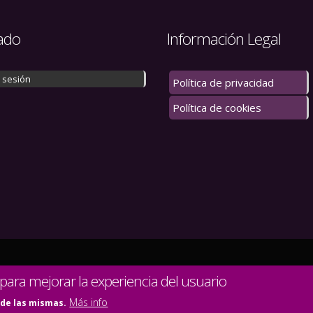
ado
Información Legal
r sesión
Política de privacidad
Política de cookies
 los derechos reservados.
 para mejorar la experiencia del usuario
Más info
 de las mismas.