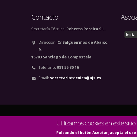
Contacto
Asoci
Secretaría Técnica:
Roberto Pereira S.L.
Inicia
Dirección:
C/ Salgueiriños de Abaixo,
9.
15703 Santiago de Compostela
Teléfono:
981 55 30 16
Email:
secretariatecnica@ajs.es
© Copyright 2020. Todos
Utilizamos cookies en este sitio
Pulsando el botón Aceptar, acepta el uso