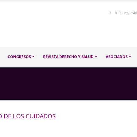
Menú
Iniciar sesi
de
cuenta
de
usuario
CONGRESOS
REVISTA DERECHO Y SALUD
ASOCIADOS
O DE LOS CUIDADOS