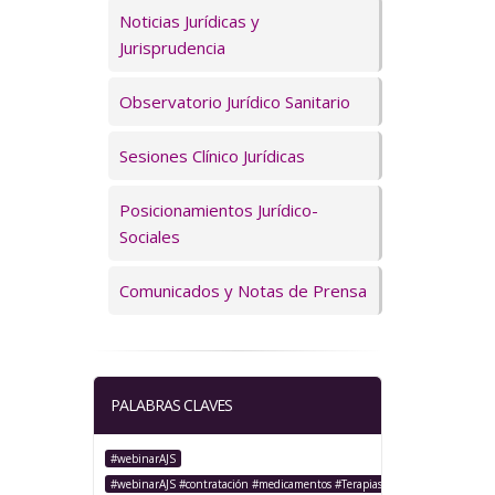
Servicios
Noticias Jurídicas y
Jurisprudencia
Observatorio Jurídico Sanitario
Sesiones Clínico Jurídicas
Posicionamientos Jurídico-
Sociales
Comunicados y Notas de Prensa
PALABRAS CLAVES
#webinarAJS
#webinarAJS #contratación #medicamentos #TerapiasAvanzadas