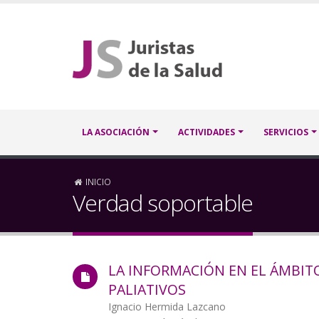
Pasar
al
contenido
principal
Navegación
LA ASOCIACIÓN
ACTIVIDADES
SERVICIOS
principal
Sobrescribir
INICIO
Verdad soportable
enlaces
de
LA INFORMACIÓN EN EL ÁMBIT
ayuda
PALIATIVOS
a
Autor/a
Ignacio Hermida Lazcano