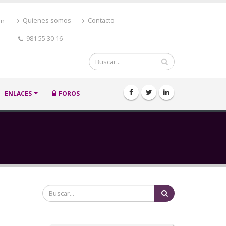
ón
Quienes somos
Contacto
981 55 30 16
Buscar
ENLACES
FOROS
Buscar