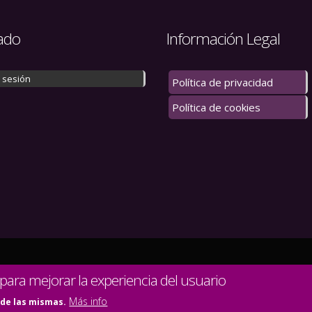
ado
Información Legal
r sesión
Política de privacidad
Política de cookies
 los derechos reservados.
 para mejorar la experiencia del usuario
Más info
 de las mismas.