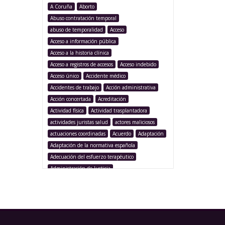
A Coruña
Aborto
Abuso contratación temporal
abuso de temporalidad
Acceso
Acceso a información pública
Acceso a la historia clínica
Acceso a registros de accesos
Acceso indebido
Acceso único
Accidente médico
Accidentes de trabajo
Acción administrativa
Acción concertada
Acreditación
Actividad física
Actividad trasplantadora
actividades juristas salud
actores maliciosos
actuaciones coordinadas
Acuerdo
Adaptación
Adaptación de la normativa española
Adecuación del esfuerzo terapéutico
Administración de Justicia
Administración Pública
Administración sanitaria
Adolescencia
Afección iatrogénica
Agencia Española Protección de Datos