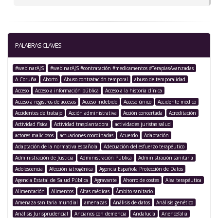
PALABRAS CLAVES
#webinarAJS
#webinarAJS #contratación #medicamentos #TerapiasAvanzadas
A Coruña
Aborto
Abuso contratación temporal
abuso de temporalidad
Acceso
Acceso a información pública
Acceso a la historia clínica
Acceso a registros de accesos
Acceso indebido
Acceso único
Accidente médico
Accidentes de trabajo
Acción administrativa
Acción concertada
Acreditación
Actividad física
Actividad trasplantadora
actividades juristas salud
actores maliciosos
actuaciones coordinadas
Acuerdo
Adaptación
Adaptación de la normativa española
Adecuación del esfuerzo terapéutico
Administración de Justicia
Administración Pública
Administración sanitaria
Adolescencia
Afección iatrogénica
Agencia Española Protección de Datos
Agencia Estatal de Salud Pública
Agravante
Ahorro de costes
Alea terapéutica
Alimentación
Alimentos
Altas médicas
Ámbito sanitario
Amenaza sanitaria mundial
amenazas
Análisis de datos
Análisis genético
Análisis Jurisprudencial
Ancianos con demencia
Andalucía
Anencefalia