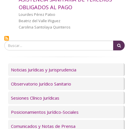
a
OBLIGADOS AL PAGO
la
Autor/a
Lourdes Pérez Patxo
Beatriz del Valle Iñiguez
navegación
Carolina Santolaya Quinteros
Bu
Servicios
Noticias Jurídicas y Jurisprudencia
Observatorio Jurídico Sanitario
Sesiones Clínico Jurídicas
Posicionamientos Jurídico-Sociales
Comunicados y Notas de Prensa