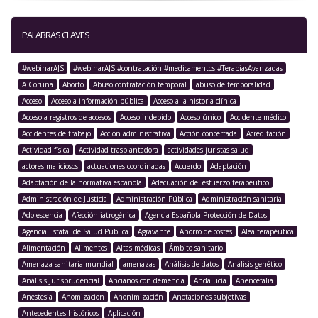
PALABRAS CLAVES
#webinarAJS
#webinarAJS #contratación #medicamentos #TerapiasAvanzadas
A Coruña
Aborto
Abuso contratación temporal
abuso de temporalidad
Acceso
Acceso a información pública
Acceso a la historia clínica
Acceso a registros de accesos
Acceso indebido
Acceso único
Accidente médico
Accidentes de trabajo
Acción administrativa
Acción concertada
Acreditación
Actividad física
Actividad trasplantadora
actividades juristas salud
actores maliciosos
actuaciones coordinadas
Acuerdo
Adaptación
Adaptación de la normativa española
Adecuación del esfuerzo terapéutico
Administración de Justicia
Administración Pública
Administración sanitaria
Adolescencia
Afección iatrogénica
Agencia Española Protección de Datos
Agencia Estatal de Salud Pública
Agravante
Ahorro de costes
Alea terapéutica
Alimentación
Alimentos
Altas médicas
Ámbito sanitario
Amenaza sanitaria mundial
amenazas
Análisis de datos
Análisis genético
Análisis Jurisprudencial
Ancianos con demencia
Andalucía
Anencefalia
Anestesia
Anomizacion
Anonimización
Anotaciones subjetivas
Antecedentes históricos
Aplicación