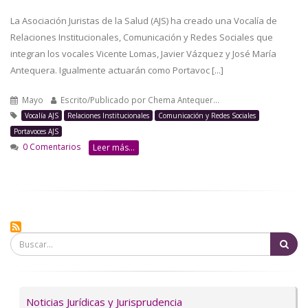
La Asociación Juristas de la Salud (AJS) ha creado una Vocalía de
Relaciones Institucionales, Comunicación y Redes Sociales que
integran los vocales Vicente Lomas, Javier Vázquez y José María
Antequera. Igualmente actuarán como Portavoc [...]
Mayo
Escrito/Publicado por
Chema Antequer…
Vocalía AJS
Relaciones Institucionales
Comunicación y Redes Sociales
Portavoces AJS
0 Comentarios
Leer más...
Bu
Servicios
Noticias Jurídicas y Jurisprudencia