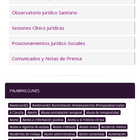
Observatorio Jurídico Sanitario
Sesiones Clínico Jurídicas
Posicionamientos Jurídico-Sociales
Comunicados y Notas de Prensa
PALABRAS CLAVES
#webinarAJS
#webinarAJS #contratación #medicamentos #TerapiasAvanzadas
A Coruña
Aborto
Abuso contratación temporal
abuso de temporalidad
Acceso
Acceso a información pública
Acceso a la historia clínica
Acceso a registros de accesos
Acceso indebido
Acceso único
Accidente médico
Accidentes de trabajo
Acción administrativa
Acción concertada
Acreditación