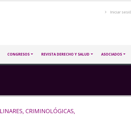
Menú
Iniciar sesi
de
cuenta
de
usuario
CONGRESOS
REVISTA DERECHO Y SALUD
ASOCIADOS
LINARES, CRIMINOLÓGICAS,