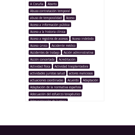
A Coruña
Aborto
Abuso contratación temporal
abuso de temporalidad
Acceso
Acceso a información pública
Acceso a la historia clínica
Acceso a registros de accesos
Acceso indebido
Acceso único
Accidente médico
Accidentes de trabajo
Acción administrativa
Acción concertada
Acreditación
Actividad física
Actividad trasplantadora
actividades juristas salud
actores maliciosos
actuaciones coordinadas
Acuerdo
Adaptación
Adaptación de la normativa española
Adecuación del esfuerzo terapéutico
Administración de Justicia
Administración Pública
Administración sanitaria
Adolescencia
Afección iatrogénica
Agencia Española Protección de Datos