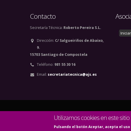
Contacto
Asoci
Secretaría Técnica:
Roberto Pereira S.L.
Inicia
Dirección:
C/ Salgueiriños de Abaixo,
9.
15703 Santiago de Compostela
Teléfono:
981 55 30 16
Email:
secretariatecnica@ajs.es
© Copyright 2020. Todos
Utilizamos cookies en este sitio
Pulsando el botón Aceptar, acepta el uso