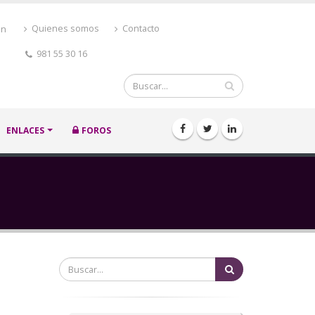
ón
Quienes somos
Contacto
981 55 30 16
Buscar
ENLACES
FOROS
Buscar