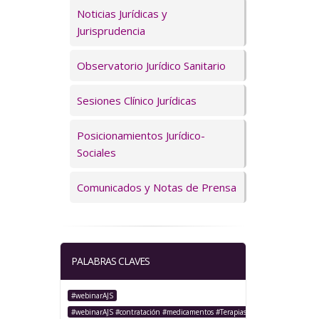
Servicios
Noticias Jurídicas y
Jurisprudencia
Observatorio Jurídico Sanitario
Sesiones Clínico Jurídicas
Posicionamientos Jurídico-
Sociales
Comunicados y Notas de Prensa
PALABRAS CLAVES
#webinarAJS
#webinarAJS #contratación #medicamentos #TerapiasAvanzadas