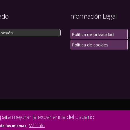
ado
Información Legal
r sesión
Política de privacidad
Política de cookies
 los derechos reservados.
 para mejorar la experiencia del usuario
Más info
 de las mismas.