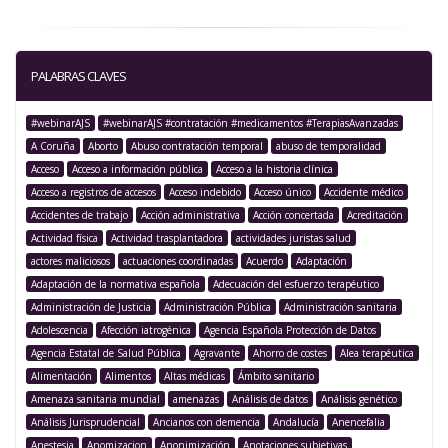
PALABRAS CLAVES
#webinarAJS
#webinarAJS #contratación #medicamentos #TerapiasAvanzadas
A Coruña
Aborto
Abuso contratación temporal
abuso de temporalidad
Acceso
Acceso a información pública
Acceso a la historia clínica
Acceso a registros de accesos
Acceso indebido
Acceso único
Accidente médico
Accidentes de trabajo
Acción administrativa
Acción concertada
Acreditación
Actividad física
Actividad trasplantadora
actividades juristas salud
actores maliciosos
actuaciones coordinadas
Acuerdo
Adaptación
Adaptación de la normativa española
Adecuación del esfuerzo terapéutico
Administración de Justicia
Administración Pública
Administración sanitaria
Adolescencia
Afección iatrogénica
Agencia Española Protección de Datos
Agencia Estatal de Salud Pública
Agravante
Ahorro de costes
Alea terapéutica
Alimentación
Alimentos
Altas médicas
Ámbito sanitario
Amenaza sanitaria mundial
amenazas
Análisis de datos
Análisis genético
Análisis Jurisprudencial
Ancianos con demencia
Andalucía
Anencefalia
Anestesia
Anomizacion
Anonimización
Anotaciones subjetivas