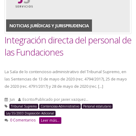
a
la
NOTICIAS JURÍDICAS Y JURISPRUDENCIA
navegación
Integración directa del personal de
las Fundaciones
La Sala de lo contencioso-administrativo del Tribunal Supremo, en
las Sentencias de 13 de mayo de 2020 (rec. 4794/2017), 25 de mayo
de 2020 (rec. 4791/2017) y 28 de mayo de 2020 (rec. [...]
Jun
Escrito/Publicado por
javier.vazquez…
Tribunal Supremo
Contencioso-Administrativo
Personal estatutario
Ley 55/2003 Disposición Adicional
0 Comentarios
Leer más...