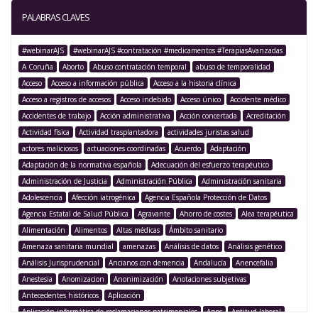
PALABRAS CLAVES
#webinarAJS
#webinarAJS #contratación #medicamentos #TerapiasAvanzadas
A Coruña
Aborto
Abuso contratación temporal
abuso de temporalidad
Acceso
Acceso a información pública
Acceso a la historia clínica
Acceso a registros de accesos
Acceso indebido
Acceso único
Accidente médico
Accidentes de trabajo
Acción administrativa
Acción concertada
Acreditación
Actividad física
Actividad trasplantadora
actividades juristas salud
actores maliciosos
actuaciones coordinadas
Acuerdo
Adaptación
Adaptación de la normativa española
Adecuación del esfuerzo terapéutico
Administración de Justicia
Administración Pública
Administración sanitaria
Adolescencia
Afección iatrogénica
Agencia Española Protección de Datos
Agencia Estatal de Salud Pública
Agravante
Ahorro de costes
Alea terapéutica
Alimentación
Alimentos
Altas médicas
Ámbito sanitario
Amenaza sanitaria mundial
amenazas
Análisis de datos
Análisis genético
Análisis Jurisprudencial
Ancianos con demencia
Andalucía
Anencefalia
Anestesia
Anomizacion
Anonimización
Anotaciones subjetivas
Antecedentes históricos
Aplicación
Aplicación informática de reclamaciones patrimoniales
Apps
Aptitud laboral