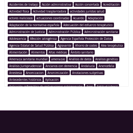
Accidentes de trabajo
Acción administrativa
Acción concertada
Acreditación
Actividad física
Actividad trasplantadora
actividades juristas salud
actores maliciosos
actuaciones coordinadas
Acuerdo
Adaptación
Adaptación de la normativa española
Adecuación del esfuerzo terapéutico
Administración de Justicia
Administración Pública
Administración sanitaria
Adolescencia
Afección iatrogénica
Agencia Española Protección de Datos
Agencia Estatal de Salud Pública
Agravante
Ahorro de costes
Alea terapéutica
Alimentación
Alimentos
Altas médicas
Ámbito sanitario
Amenaza sanitaria mundial
amenazas
Análisis de datos
Análisis genético
Análisis Jurisprudencial
Ancianos con demencia
Andalucía
Anencefalia
Anestesia
Anomizacion
Anonimización
Anotaciones subjetivas
Antecedentes históricos
Aplicación
Aplicación informática de reclamaciones patrimoniales
Apps
Aptitud laboral
Argentina
Argumentación legislativa
Asegurado
Aseguramiento
Asistencia
Asistencia médica
Asistencia sanitaria
Asistencia sanitaria pública
Asistencia sanitaria transfronteriza
Asistencia transfronteriza
Asociación Juristas de la Salud
Asociación para la innovación
Asociación Transatlántica de Comercio e Inversión
Asunto C-103
Asunto C-429
Asunto mediable
ataques de ransomware
Atención espiritual