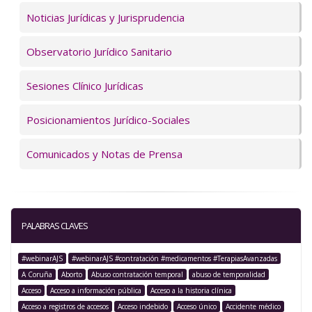
Servicios
Noticias Jurídicas y Jurisprudencia
Observatorio Jurídico Sanitario
Sesiones Clínico Jurídicas
Posicionamientos Jurídico-Sociales
Comunicados y Notas de Prensa
PALABRAS CLAVES
#webinarAJS
#webinarAJS #contratación #medicamentos #TerapiasAvanzadas
A Coruña
Aborto
Abuso contratación temporal
abuso de temporalidad
Acceso
Acceso a información pública
Acceso a la historia clínica
Acceso a registros de accesos
Acceso indebido
Acceso único
Accidente médico