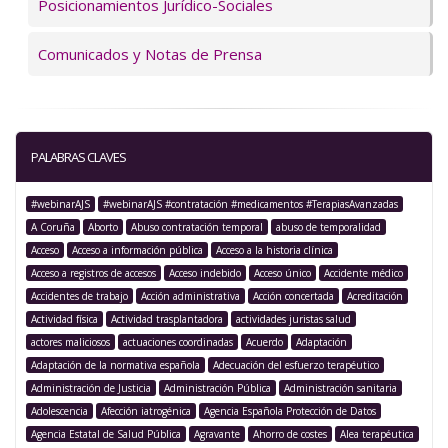
Posicionamientos Jurídico-Sociales
Comunicados y Notas de Prensa
PALABRAS CLAVES
#webinarAJS
#webinarAJS #contratación #medicamentos #TerapiasAvanzadas
A Coruña
Aborto
Abuso contratación temporal
abuso de temporalidad
Acceso
Acceso a información pública
Acceso a la historia clínica
Acceso a registros de accesos
Acceso indebido
Acceso único
Accidente médico
Accidentes de trabajo
Acción administrativa
Acción concertada
Acreditación
Actividad física
Actividad trasplantadora
actividades juristas salud
actores maliciosos
actuaciones coordinadas
Acuerdo
Adaptación
Adaptación de la normativa española
Adecuación del esfuerzo terapéutico
Administración de Justicia
Administración Pública
Administración sanitaria
Adolescencia
Afección iatrogénica
Agencia Española Protección de Datos
Agencia Estatal de Salud Pública
Agravante
Ahorro de costes
Alea terapéutica