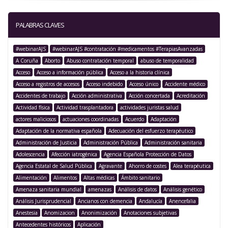
PALABRAS CLAVES
#webinarAJS
#webinarAJS #contratación #medicamentos #TerapiasAvanzadas
A Coruña
Aborto
Abuso contratación temporal
abuso de temporalidad
Acceso
Acceso a información pública
Acceso a la historia clínica
Acceso a registros de accesos
Acceso indebido
Acceso único
Accidente médico
Accidentes de trabajo
Acción administrativa
Acción concertada
Acreditación
Actividad física
Actividad trasplantadora
actividades juristas salud
actores maliciosos
actuaciones coordinadas
Acuerdo
Adaptación
Adaptación de la normativa española
Adecuación del esfuerzo terapéutico
Administración de Justicia
Administración Pública
Administración sanitaria
Adolescencia
Afección iatrogénica
Agencia Española Protección de Datos
Agencia Estatal de Salud Pública
Agravante
Ahorro de costes
Alea terapéutica
Alimentación
Alimentos
Altas médicas
Ámbito sanitario
Amenaza sanitaria mundial
amenazas
Análisis de datos
Análisis genético
Análisis Jurisprudencial
Ancianos con demencia
Andalucía
Anencefalia
Anestesia
Anomizacion
Anonimización
Anotaciones subjetivas
Antecedentes históricos
Aplicación