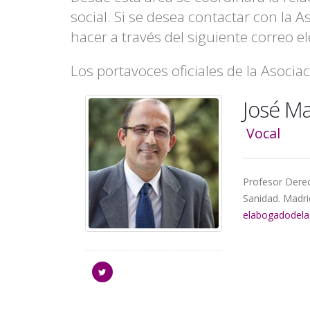
la
social. Si se desea contactar con la A
hacer a través del siguiente correo e
navegación
Los portavoces oficiales de la Asociac
José Ma
Vocal
Profesor Derec
Sanidad. Madri
elabogadodel