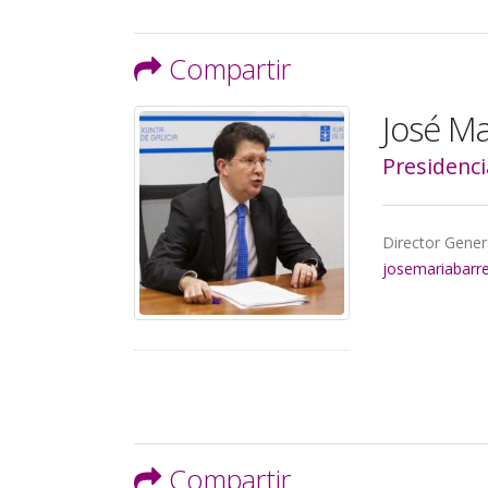
Compartir
José Ma
Presidenci
Director Genera
josemariabarr
Compartir