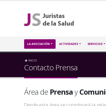
Pasar
al
contenido
principal
Navegación
LA ASOCIACIÓN
ACTIVIDADES
SERVICIOS
principal
Sobrescribir
INICIO
Contacto Prensa
enlaces
de
Área de
Prensa
y
Comuni
ayuda
a
Desde esta área se coordinará la re