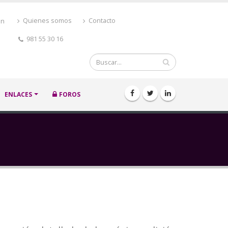
ón
Quienes somos
Contacto
981 55 30 16
Buscar
ENLACES
FOROS