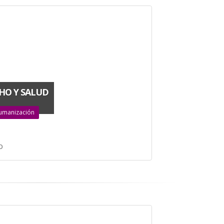
HO Y SALUD
 humanización
o