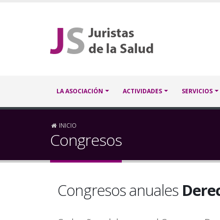
Pasar
al
contenido
principal
Navegación
LA ASOCIACIÓN
ACTIVIDADES
SERVICIOS
principal
Sobrescribir
INICIO
Congresos
enlaces
de
Congresos anuales
Derec
ayuda
a