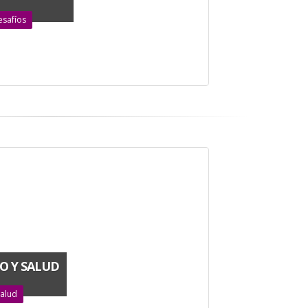
esafíos
O Y SALUD
Salud