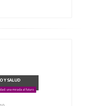
O Y SALUD
idad: una mirada al futuro
010