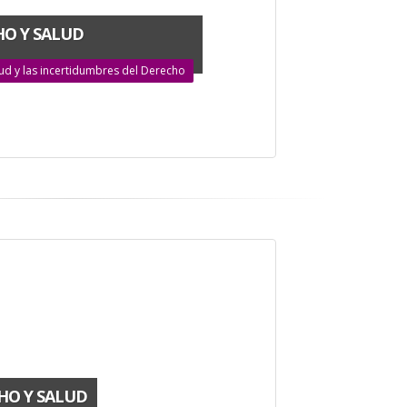
O Y SALUD
alud y las incertidumbres del Derecho
HO Y SALUD