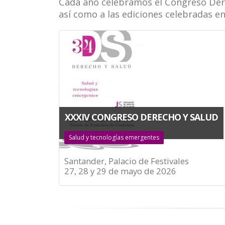
Cada año celebramos el Congreso Derec
la
así como a las ediciones celebradas en
navegación
XXXIV CONGRESO DERECHO Y SALUD
Salud y tecnologías emergentes
Santander, Palacio de Festivales
27, 28 y 29 de mayo de 2026