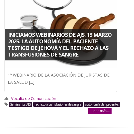
a
la
navegación
INICIAMOS WEBINARIOS DE AJS. 13 MARZO
2025. LA AUTONOMÍA DEL PACIENTE
TESTIGO DE JEHOVÁ Y EL RECHAZO A LAS
TRANSFUSIONES DE SANGRE
1º WEBINARIO DE LA ASOCIACIÓN DE JURISTAS DE
LA SALUD [...]
Vocalía de Comunicación
Seminarios AJS
rechazo a transfusiones de sangre
autonomía del paciente.
Leer más...