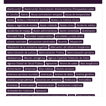
#webinarAJS
#webinarAJS #contratación #medicamentos #TerapiasAvanzadas
A Coruña
Aborto
Abuso contratación temporal
abuso de temporalidad
Acceso
Acceso a información pública
Acceso a la historia clínica
Acceso a registros de accesos
Acceso indebido
Acceso único
Accidente médico
Accidentes de trabajo
Acción administrativa
Acción concertada
Acreditación
Actividad física
Actividad trasplantadora
actividades juristas salud
actores maliciosos
actuaciones coordinadas
Acuerdo
Adaptación
Adaptación de la normativa española
Adecuación del esfuerzo terapéutico
Administración de Justicia
Administración Pública
Administración sanitaria
Adolescencia
Afección iatrogénica
Agencia Española Protección de Datos
Agencia Estatal de Salud Pública
Agravante
Ahorro de costes
Alea terapéutica
Alimentación
Alimentos
Altas médicas
Ámbito sanitario
Amenaza sanitaria mundial
amenazas
Análisis de datos
Análisis genético
Análisis Jurisprudencial
Ancianos con demencia
Andalucía
Anencefalia
Anestesia
Anomizacion
Anonimización
Anotaciones subjetivas
Antecedentes históricos
Aplicación
Aplicación informática de reclamaciones patrimoniales
Apps
Aptitud laboral
Argentina
Argumentación legislativa
Asegurado
Aseguramiento
Asistencia