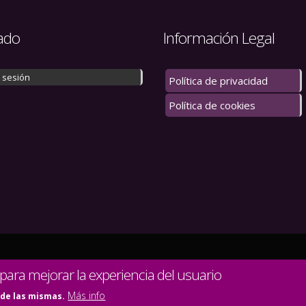
ado
Información Legal
r sesión
Política de privacidad
Política de cookies
 los derechos reservados.
 para mejorar la experiencia del usuario
Más info
 de las mismas.