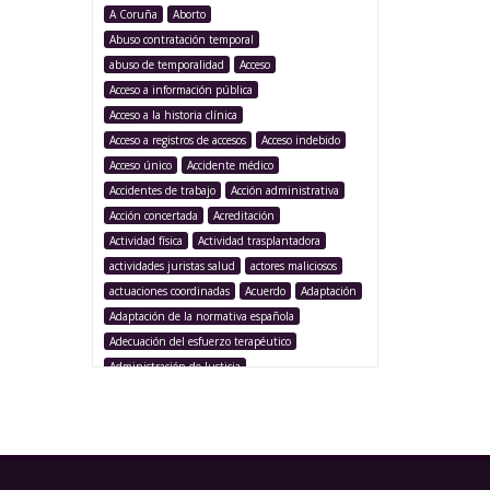
A Coruña
Aborto
Abuso contratación temporal
abuso de temporalidad
Acceso
Acceso a información pública
Acceso a la historia clínica
Acceso a registros de accesos
Acceso indebido
Acceso único
Accidente médico
Accidentes de trabajo
Acción administrativa
Acción concertada
Acreditación
Actividad física
Actividad trasplantadora
actividades juristas salud
actores maliciosos
actuaciones coordinadas
Acuerdo
Adaptación
Adaptación de la normativa española
Adecuación del esfuerzo terapéutico
Administración de Justicia
Administración Pública
Administración sanitaria
Adolescencia
Afección iatrogénica
Agencia Española Protección de Datos