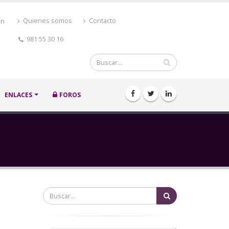
ón
Quienes somos
Contacto
981 55 30 16
Buscar
ENLACES
FOROS
Buscar