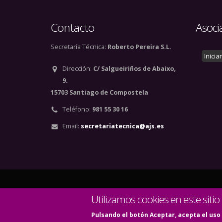
Contacto
Asoci
Secretaría Técnica:
Roberto Pereira S.L.
Inicia
Dirección:
C/ Salgueiriños de Abaixo,
9.
15703 Santiago de Compostela
Teléfono:
981 55 30 16
Email:
secretariatecnica@ajs.es
© Copyright 2020. Todos
Utilizamos cookies en este sitio
Pulsando el botón Aceptar, acepta el uso