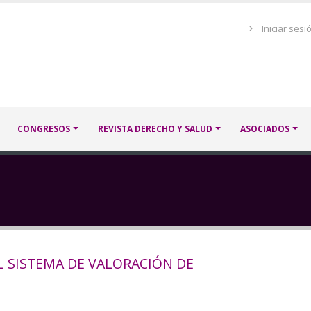
Menú
Iniciar sesi
de
cuenta
de
usuario
CONGRESOS
REVISTA DERECHO Y SALUD
ASOCIADOS
 SISTEMA DE VALORACIÓN DE