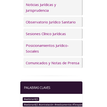
Servicios
Noticias Jurídicas y
Jurisprudencia
Observatorio Jurídico Sanitario
Sesiones Clínico Jurídicas
Posicionamientos Jurídico-
Sociales
Comunicados y Notas de Prensa
PALABRAS CLAVES
#webinarAJS
#webinarAJS #contratación #medicamentos #TerapiasAvanzadas