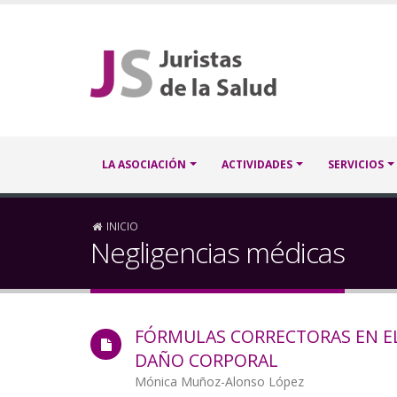
Pasar
al
contenido
principal
Navegación
LA ASOCIACIÓN
ACTIVIDADES
SERVICIOS
principal
Sobrescribir
INICIO
Negligencias médicas
enlaces
de
FÓRMULAS CORRECTORAS EN EL
ayuda
DAÑO CORPORAL
a
Autor/a
Mónica Muñoz-Alonso López