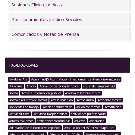
Sesiones Clínico Jurídicas
Posicionamientos Jurídico-Sociales
Comunicados y Notas de Prensa
PALABRAS CLAVES
#webinarAJS
#webinarAJS #contratación #medicamentos #TerapiasAvanzadas
A Coruña
Aborto
Abuso contratación temporal
abuso de temporalidad
Acceso
Acceso a información pública
Acceso a la historia clínica
Acceso a registros de accesos
Acceso indebido
Acceso único
Accidente médico
Accidentes de trabajo
Acción administrativa
Acción concertada
Acreditación
Actividad física
Actividad trasplantadora
actividades juristas salud
actores maliciosos
actuaciones coordinadas
Acuerdo
Adaptación
Adaptación de la normativa española
Adecuación del esfuerzo terapéutico
Administración de Justicia
Administración Pública
Administración sanitaria