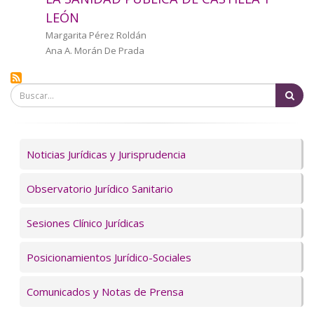
a
LEÓN
la
Autor/a
Margarita Pérez Roldán
Ana A. Morán De Prada
navegación
Bu
Servicios
Noticias Jurídicas y Jurisprudencia
Observatorio Jurídico Sanitario
Sesiones Clínico Jurídicas
Posicionamientos Jurídico-Sociales
Comunicados y Notas de Prensa