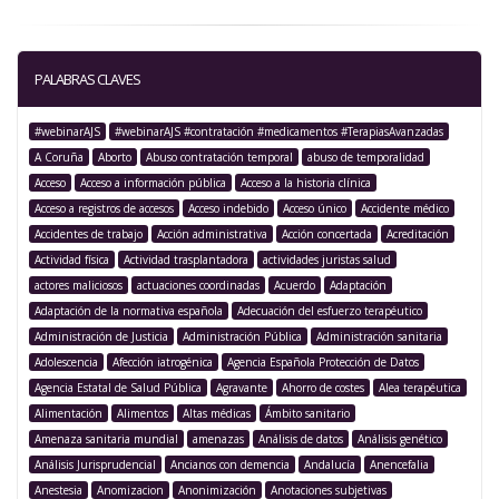
PALABRAS CLAVES
#webinarAJS
#webinarAJS #contratación #medicamentos #TerapiasAvanzadas
A Coruña
Aborto
Abuso contratación temporal
abuso de temporalidad
Acceso
Acceso a información pública
Acceso a la historia clínica
Acceso a registros de accesos
Acceso indebido
Acceso único
Accidente médico
Accidentes de trabajo
Acción administrativa
Acción concertada
Acreditación
Actividad física
Actividad trasplantadora
actividades juristas salud
actores maliciosos
actuaciones coordinadas
Acuerdo
Adaptación
Adaptación de la normativa española
Adecuación del esfuerzo terapéutico
Administración de Justicia
Administración Pública
Administración sanitaria
Adolescencia
Afección iatrogénica
Agencia Española Protección de Datos
Agencia Estatal de Salud Pública
Agravante
Ahorro de costes
Alea terapéutica
Alimentación
Alimentos
Altas médicas
Ámbito sanitario
Amenaza sanitaria mundial
amenazas
Análisis de datos
Análisis genético
Análisis Jurisprudencial
Ancianos con demencia
Andalucía
Anencefalia
Anestesia
Anomizacion
Anonimización
Anotaciones subjetivas