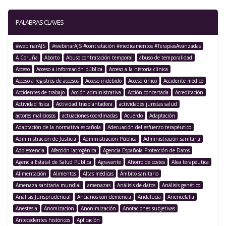
PALABRAS CLAVES
#webinarAJS
#webinarAJS #contratación #medicamentos #TerapiasAvanzadas
A Coruña
Aborto
Abuso contratación temporal
abuso de temporalidad
Acceso
Acceso a información pública
Acceso a la historia clínica
Acceso a registros de accesos
Acceso indebido
Acceso único
Accidente médico
Accidentes de trabajo
Acción administrativa
Acción concertada
Acreditación
Actividad física
Actividad trasplantadora
actividades juristas salud
actores maliciosos
actuaciones coordinadas
Acuerdo
Adaptación
Adaptación de la normativa española
Adecuación del esfuerzo terapéutico
Administración de Justicia
Administración Pública
Administración sanitaria
Adolescencia
Afección iatrogénica
Agencia Española Protección de Datos
Agencia Estatal de Salud Pública
Agravante
Ahorro de costes
Alea terapéutica
Alimentación
Alimentos
Altas médicas
Ámbito sanitario
Amenaza sanitaria mundial
amenazas
Análisis de datos
Análisis genético
Análisis Jurisprudencial
Ancianos con demencia
Andalucía
Anencefalia
Anestesia
Anomizacion
Anonimización
Anotaciones subjetivas
Antecedentes históricos
Aplicación