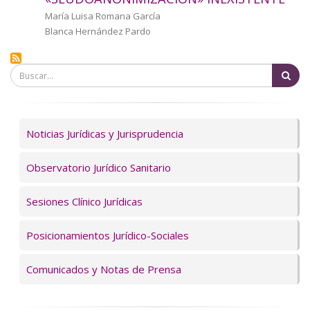
a
Autor/a
María Luisa Romana García
Blanca Hernández Pardo
la
navegación
Bu
Servicios
Noticias Jurídicas y Jurisprudencia
Observatorio Jurídico Sanitario
Sesiones Clínico Jurídicas
Posicionamientos Jurídico-Sociales
Comunicados y Notas de Prensa