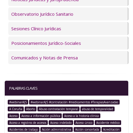
Observatorio Jurídico Sanitario
Sesiones Clínico Jurídicas
Posicionamientos Jurídico-Sociales
Comunicados y Notas de Prensa
PALABRAS CLAVES
#webinarAJS
#webinarAJS #contratación #medicamentos #TerapiasAvanzadas
A Coruña
Aborto
Abuso contratación temporal
abuso de temporalidad
Acceso
Acceso a información pública
Acceso a la historia clínica
Acceso a registros de accesos
Acceso indebido
Acceso único
Accidente médico
Accidentes de trabajo
Acción administrativa
Acción concertada
Acreditación