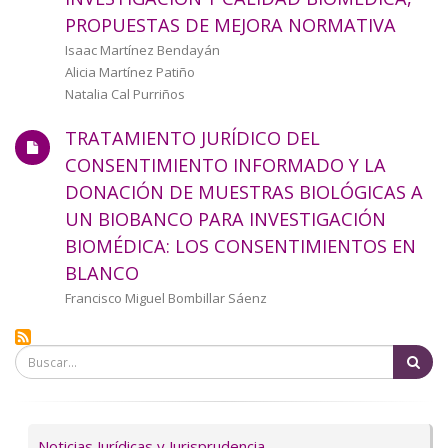
a
PROPUESTAS DE MEJORA NORMATIVA
la
Autor/a
Isaac Martínez Bendayán
Alicia Martínez Patiño
navegación
Natalia Cal Purriños
TRATAMIENTO JURÍDICO DEL
CONSENTIMIENTO INFORMADO Y LA
DONACIÓN DE MUESTRAS BIOLÓGICAS A
UN BIOBANCO PARA INVESTIGACIÓN
BIOMÉDICA: LOS CONSENTIMIENTOS EN
BLANCO
Autor/a
Francisco Miguel Bombillar Sáenz
Bu
Servicios
Noticias Jurídicas y Jurisprudencia