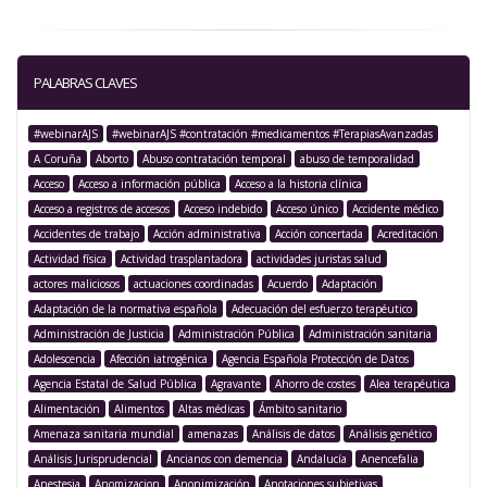
PALABRAS CLAVES
#webinarAJS
#webinarAJS #contratación #medicamentos #TerapiasAvanzadas
A Coruña
Aborto
Abuso contratación temporal
abuso de temporalidad
Acceso
Acceso a información pública
Acceso a la historia clínica
Acceso a registros de accesos
Acceso indebido
Acceso único
Accidente médico
Accidentes de trabajo
Acción administrativa
Acción concertada
Acreditación
Actividad física
Actividad trasplantadora
actividades juristas salud
actores maliciosos
actuaciones coordinadas
Acuerdo
Adaptación
Adaptación de la normativa española
Adecuación del esfuerzo terapéutico
Administración de Justicia
Administración Pública
Administración sanitaria
Adolescencia
Afección iatrogénica
Agencia Española Protección de Datos
Agencia Estatal de Salud Pública
Agravante
Ahorro de costes
Alea terapéutica
Alimentación
Alimentos
Altas médicas
Ámbito sanitario
Amenaza sanitaria mundial
amenazas
Análisis de datos
Análisis genético
Análisis Jurisprudencial
Ancianos con demencia
Andalucía
Anencefalia
Anestesia
Anomizacion
Anonimización
Anotaciones subjetivas