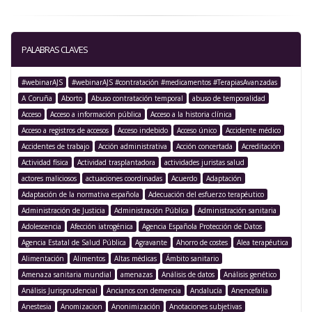
PALABRAS CLAVES
#webinarAJS
#webinarAJS #contratación #medicamentos #TerapiasAvanzadas
A Coruña
Aborto
Abuso contratación temporal
abuso de temporalidad
Acceso
Acceso a información pública
Acceso a la historia clínica
Acceso a registros de accesos
Acceso indebido
Acceso único
Accidente médico
Accidentes de trabajo
Acción administrativa
Acción concertada
Acreditación
Actividad física
Actividad trasplantadora
actividades juristas salud
actores maliciosos
actuaciones coordinadas
Acuerdo
Adaptación
Adaptación de la normativa española
Adecuación del esfuerzo terapéutico
Administración de Justicia
Administración Pública
Administración sanitaria
Adolescencia
Afección iatrogénica
Agencia Española Protección de Datos
Agencia Estatal de Salud Pública
Agravante
Ahorro de costes
Alea terapéutica
Alimentación
Alimentos
Altas médicas
Ámbito sanitario
Amenaza sanitaria mundial
amenazas
Análisis de datos
Análisis genético
Análisis Jurisprudencial
Ancianos con demencia
Andalucía
Anencefalia
Anestesia
Anomizacion
Anonimización
Anotaciones subjetivas