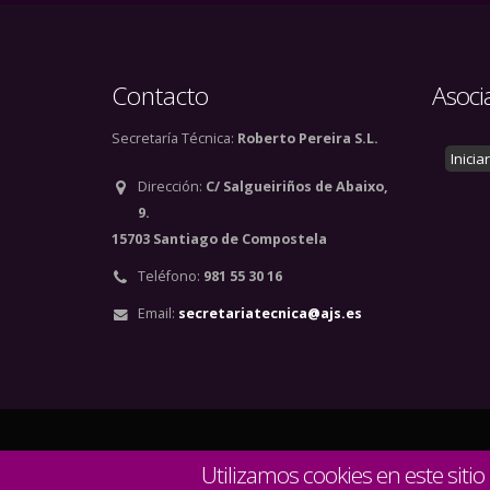
Contacto
Asoci
Secretaría Técnica:
Roberto Pereira S.L.
Inicia
Dirección:
C/ Salgueiriños de Abaixo,
9.
15703 Santiago de Compostela
Teléfono:
981 55 30 16
Email:
secretariatecnica@ajs.es
© Copyright 2020. Todos
Utilizamos cookies en este sitio