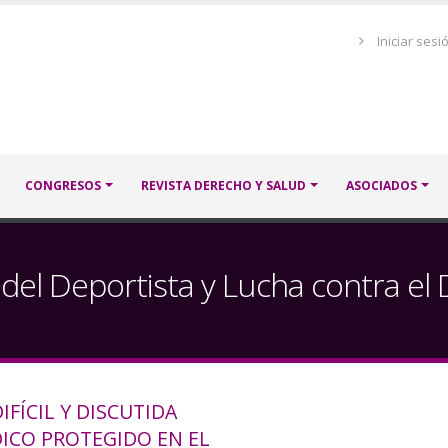
Menú
Iniciar sesi
de
cuenta
de
usuario
CONGRESOS
REVISTA DERECHO Y SALUD
ASOCIADOS
 del Deportista y Lucha contra el 
IFÍCIL Y DISCUTIDA
DICO PROTEGIDO EN EL