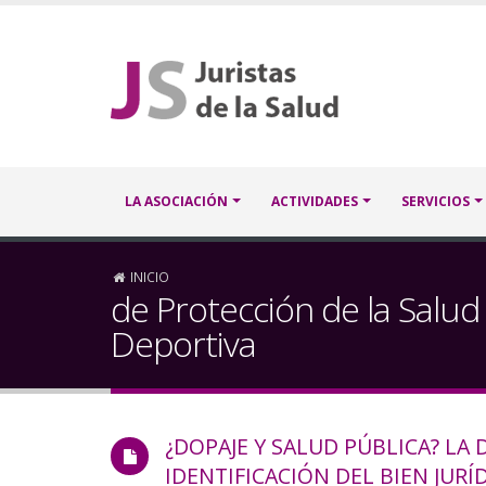
Pasar
al
contenido
principal
Navegación
LA ASOCIACIÓN
ACTIVIDADES
SERVICIOS
principal
Sobrescribir
INICIO
de Protección de la Salud
enlaces
Deportiva
de
ayuda
¿DOPAJE Y SALUD PÚBLICA? LA D
a
IDENTIFICACIÓN DEL BIEN JURÍ