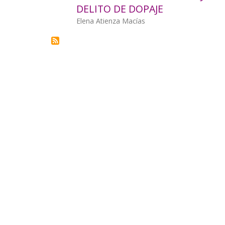
DELITO DE DOPAJE
la
Autor/a
Elena Atienza Macías
navegación