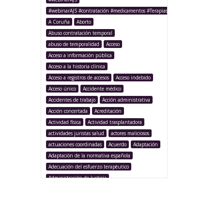
#webinarAJS #contratación #medicamentos #TerapiasAvanzadas
A Coruña
Aborto
Abuso contratación temporal
abuso de temporalidad
Acceso
Acceso a información pública
Acceso a la historia clínica
Acceso a registros de accesos
Acceso indebido
Acceso único
Accidente médico
Accidentes de trabajo
Acción administrativa
Acción concertada
Acreditación
Actividad física
Actividad trasplantadora
actividades juristas salud
actores maliciosos
actuaciones coordinadas
Acuerdo
Adaptación
Adaptación de la normativa española
Adecuación del esfuerzo terapéutico
Administración de Justicia
Administración Pública
Administración sanitaria
Adolescencia
Afección iatrogénica