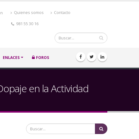
ón
Quienes somos
Contacto
981 55 30 16
Buscar
ENLACES
FOROS
Dopaje en la Actividad
Buscar