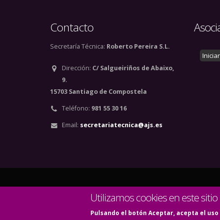
Contacto
Asoci
Secretaría Técnica:
Roberto Pereira S.L.
Inicia
Dirección:
C/ Salgueiriños de Abaixo,
9.
15703 Santiago de Compostela
Teléfono:
981 55 30 16
Email:
secretariatecnica@ajs.es
© Copyright 2020. Todos
Utilizamos cookies en este sitio
Pulsando el botón Aceptar, acepta el uso