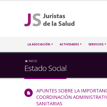
Pasar
al
contenido
principal
Navegación
LA ASOCIACIÓN
ACTIVIDADES
SERVICIOS
principal
Sobrescribir
INICIO
Estado Social
enlaces
de
APUNTES SOBRE LA IMPORTANC
ayuda
COORDINACIÓN ADMINISTRATIV
a
SANITARIAS