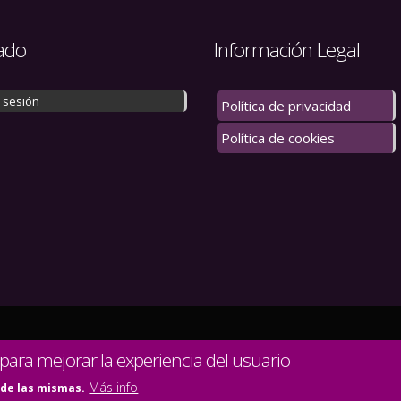
ado
Información Legal
r sesión
Política de privacidad
Política de cookies
 los derechos reservados.
 para mejorar la experiencia del usuario
Más info
 de las mismas.