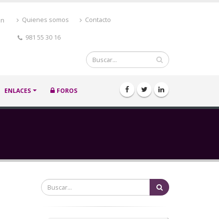
ón
Quienes somos
Contacto
981 55 30 16
Buscar
ENLACES
FOROS
Buscar