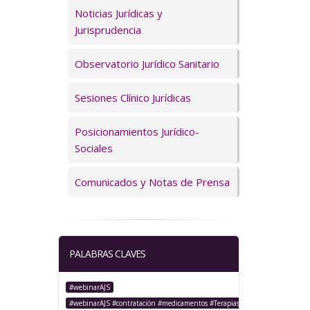
Servicios
Noticias Jurídicas y
Jurisprudencia
Observatorio Jurídico Sanitario
Sesiones Clínico Jurídicas
Posicionamientos Jurídico-
Sociales
Comunicados y Notas de Prensa
PALABRAS CLAVES
#webinarAJS
#webinarAJS #contratación #medicamentos #TerapiasAvanzadas