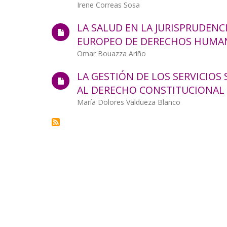
Autor/a
Irene Correas Sosa
la
LA SALUD EN LA JURISPRUDENC
navegación
EUROPEO DE DERECHOS HUMA
Autor/a
Omar Bouazza Ariño
LA GESTIÓN DE LOS SERVICIOS 
AL DERECHO CONSTITUCIONAL 
Autor/a
María Dolores Valdueza Blanco