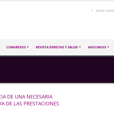
Menú
Iniciar sesi
de
cuenta
de
usuario
CONGRESOS
REVISTA DERECHO Y SALUD
ASOCIADOS
IA DE UNA NECESARIA
A DE LAS PRESTACIONES