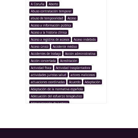
A Coruña
Aborto
Abuso contratación temporal
abuso de temporalidad
Acceso
Acceso a información pública
Acceso a la historia clínica
Acceso a registros de accesos
Acceso indebido
Acceso único
Accidente médico
Accidentes de trabajo
Acción administrativa
Acción concertada
Acreditación
Actividad física
Actividad trasplantadora
actividades juristas salud
actores maliciosos
actuaciones coordinadas
Acuerdo
Adaptación
Adaptación de la normativa española
Adecuación del esfuerzo terapéutico
Administración de Justicia
Administración Pública
Administración sanitaria
Adolescencia
Afección iatrogénica
Agencia Española Protección de Datos