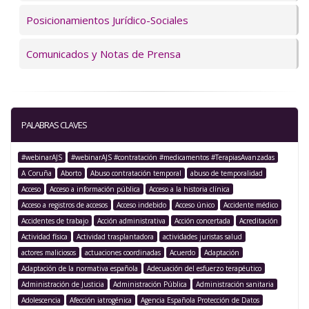
Posicionamientos Jurídico-Sociales
Comunicados y Notas de Prensa
PALABRAS CLAVES
#webinarAJS
#webinarAJS #contratación #medicamentos #TerapiasAvanzadas
A Coruña
Aborto
Abuso contratación temporal
abuso de temporalidad
Acceso
Acceso a información pública
Acceso a la historia clínica
Acceso a registros de accesos
Acceso indebido
Acceso único
Accidente médico
Accidentes de trabajo
Acción administrativa
Acción concertada
Acreditación
Actividad física
Actividad trasplantadora
actividades juristas salud
actores maliciosos
actuaciones coordinadas
Acuerdo
Adaptación
Adaptación de la normativa española
Adecuación del esfuerzo terapéutico
Administración de Justicia
Administración Pública
Administración sanitaria
Adolescencia
Afección iatrogénica
Agencia Española Protección de Datos