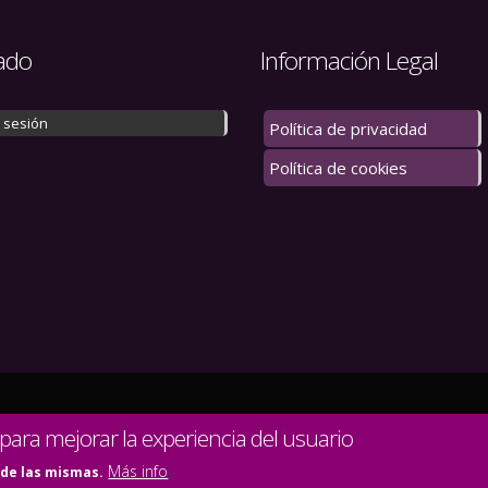
ado
Información Legal
r sesión
Política de privacidad
Política de cookies
 los derechos reservados.
 para mejorar la experiencia del usuario
Más info
 de las mismas.