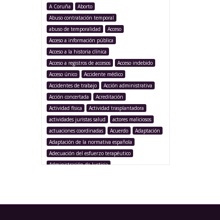
A Coruña
Aborto
Abuso contratación temporal
abuso de temporalidad
Acceso
Acceso a información pública
Acceso a la historia clínica
Acceso a registros de accesos
Acceso indebido
Acceso único
Accidente médico
Accidentes de trabajo
Acción administrativa
Acción concertada
Acreditación
Actividad física
Actividad trasplantadora
actividades juristas salud
actores maliciosos
actuaciones coordinadas
Acuerdo
Adaptación
Adaptación de la normativa española
Adecuación del esfuerzo terapéutico
Administración de Justicia
Administración Pública
Administración sanitaria
Adolescencia
Afección iatrogénica
Agencia Española Protección de Datos