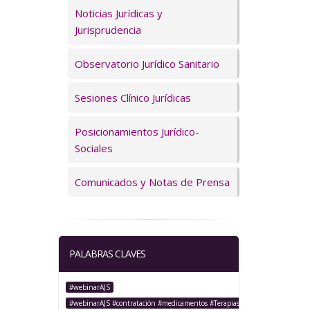
Servicios
Noticias Jurídicas y
Jurisprudencia
Observatorio Jurídico Sanitario
Sesiones Clínico Jurídicas
Posicionamientos Jurídico-
Sociales
Comunicados y Notas de Prensa
PALABRAS CLAVES
#webinarAJS
#webinarAJS #contratación #medicamentos #TerapiasAvanzadas