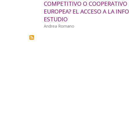
COMPETITIVO O COOPERATIVO 
la
EUROPEA? EL ACCESO A LA IN
navegación
ESTUDIO
Autor/a
Andrea Romano