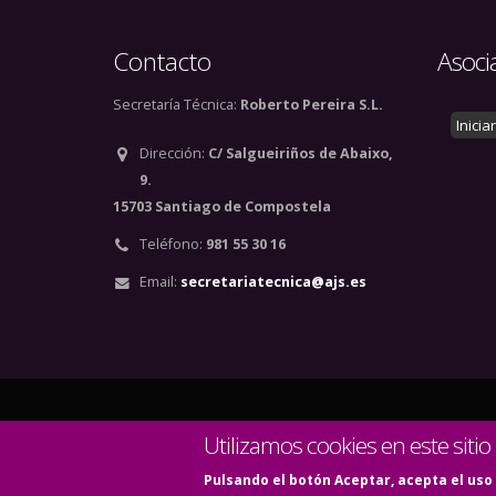
Contacto
Asoci
Secretaría Técnica:
Roberto Pereira S.L.
Inicia
Dirección:
C/ Salgueiriños de Abaixo,
9.
15703 Santiago de Compostela
Teléfono:
981 55 30 16
Email:
secretariatecnica@ajs.es
© Copyright 2020. Todos
Utilizamos cookies en este sitio
Pulsando el botón Aceptar, acepta el uso