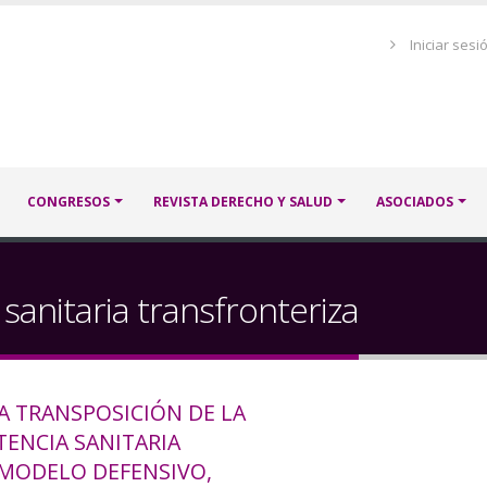
Menú
Iniciar sesi
de
cuenta
de
usuario
CONGRESOS
REVISTA DERECHO Y SALUD
ASOCIADOS
 sanitaria transfronteriza
 TRANSPOSICIÓN DE LA
TENCIA SANITARIA
 MODELO DEFENSIVO,