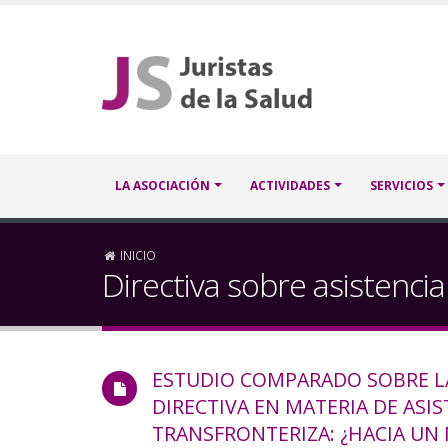
Pasar
al
contenido
principal
Navegación
LA ASOCIACIÓN
ACTIVIDADES
SERVICIOS
principal
Sobrescribir
INICIO
Directiva sobre asistencia
enlaces
de
ESTUDIO COMPARADO SOBRE LA
ayuda
DIRECTIVA EN MATERIA DE ASIS
a
TRANSFRONTERIZA: ¿HACIA UN