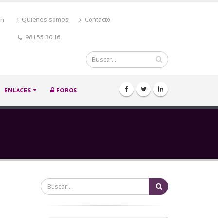
ón
Quienes somos
Contacto
981 55 30 16
Buscar
ENLACES
FOROS
Buscar