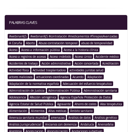
PALABRAS CLAVES
#webinarAJS
#webinarAJS #contratación #medicamentos #TerapiasAvanzadas
A Coruña
Aborto
Abuso contratación temporal
abuso de temporalidad
Acceso
Acceso a información pública
Acceso a la historia clínica
Acceso a registros de accesos
Acceso indebido
Acceso único
Accidente médico
Accidentes de trabajo
Acción administrativa
Acción concertada
Acreditación
Actividad física
Actividad trasplantadora
actividades juristas salud
actores maliciosos
actuaciones coordinadas
Acuerdo
Adaptación
Adaptación de la normativa española
Adecuación del esfuerzo terapéutico
Administración de Justicia
Administración Pública
Administración sanitaria
Adolescencia
Afección iatrogénica
Agencia Española Protección de Datos
Agencia Estatal de Salud Pública
Agravante
Ahorro de costes
Alea terapéutica
Alimentación
Alimentos
Altas médicas
Ámbito sanitario
Amenaza sanitaria mundial
amenazas
Análisis de datos
Análisis genético
Análisis Jurisprudencial
Ancianos con demencia
Andalucía
Anencefalia
Anestesia
Anomizacion
Anonimización
Anotaciones subjetivas