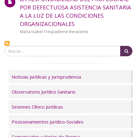
a
POR DEFECTUOSA ASISTENCIA SANITARIA
A LA LUZ DE LAS CONDICIONES
la
ORGANIZACIONALES
navegación
Autor/a
María Isabel Trespaderne Beracierto
Bu
Servicios
Noticias Jurídicas y Jurisprudencia
Observatorio Jurídico Sanitario
Sesiones Clínico Jurídicas
Posicionamientos Jurídico-Sociales
Comunicados y Notas de Prensa