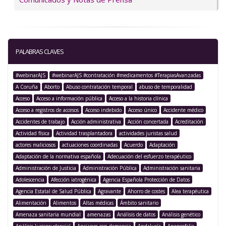
PALABRAS CLAVES
#webinarAJS
#webinarAJS #contratación #medicamentos #TerapiasAvanzadas
A Coruña
Aborto
Abuso contratación temporal
abuso de temporalidad
Acceso
Acceso a información pública
Acceso a la historia clínica
Acceso a registros de accesos
Acceso indebido
Acceso único
Accidente médico
Accidentes de trabajo
Acción administrativa
Acción concertada
Acreditación
Actividad física
Actividad trasplantadora
actividades juristas salud
actores maliciosos
actuaciones coordinadas
Acuerdo
Adaptación
Adaptación de la normativa española
Adecuación del esfuerzo terapéutico
Administración de Justicia
Administración Pública
Administración sanitaria
Adolescencia
Afección iatrogénica
Agencia Española Protección de Datos
Agencia Estatal de Salud Pública
Agravante
Ahorro de costes
Alea terapéutica
Alimentación
Alimentos
Altas médicas
Ámbito sanitario
Amenaza sanitaria mundial
amenazas
Análisis de datos
Análisis genético