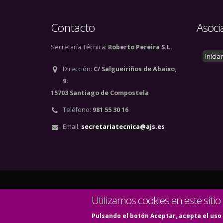
Contacto
Asoci
Secretaría Técnica:
Roberto Pereira S.L.
Inicia
Dirección:
C/ Salgueiriños de Abaixo,
9.
15703 Santiago de Compostela
Teléfono:
981 55 30 16
Email:
secretariatecnica@ajs.es
© Copyright 2020. Todos
Utilizamos cookies en este sitio
Pulsando el botón Aceptar, acepta el uso