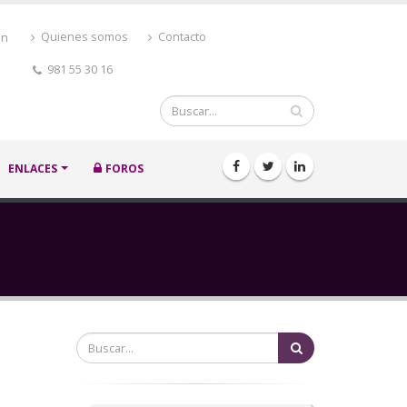
ón
Quienes somos
Contacto
981 55 30 16
Buscar
ENLACES
FOROS
Buscar