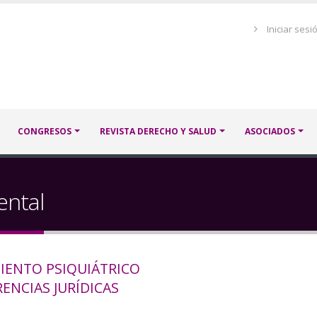
Menú
Iniciar sesi
de
cuenta
de
usuario
CONGRESOS
REVISTA DERECHO Y SALUD
ASOCIADOS
ental
IENTO PSIQUIÁTRICO
ENCIAS JURÍDICAS