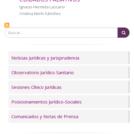
a
Autor/a
Ignacio Hermida Lazcano
Cristina Nerín Sánchez
la
navegación
Bu
Servicios
Noticias Jurídicas y Jurisprudencia
Observatorio Jurídico Sanitario
Sesiones Clínico Jurídicas
Posicionamientos Jurídico-Sociales
Comunicados y Notas de Prensa