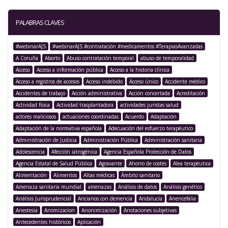
PALABRAS CLAVES
#webinarAJS
#webinarAJS #contratación #medicamentos #TerapiasAvanzadas
A Coruña
Aborto
Abuso contratación temporal
abuso de temporalidad
Acceso
Acceso a información pública
Acceso a la historia clínica
Acceso a registros de accesos
Acceso indebido
Acceso único
Accidente médico
Accidentes de trabajo
Acción administrativa
Acción concertada
Acreditación
Actividad física
Actividad trasplantadora
actividades juristas salud
actores maliciosos
actuaciones coordinadas
Acuerdo
Adaptación
Adaptación de la normativa española
Adecuación del esfuerzo terapéutico
Administración de Justicia
Administración Pública
Administración sanitaria
Adolescencia
Afección iatrogénica
Agencia Española Protección de Datos
Agencia Estatal de Salud Pública
Agravante
Ahorro de costes
Alea terapéutica
Alimentación
Alimentos
Altas médicas
Ámbito sanitario
Amenaza sanitaria mundial
amenazas
Análisis de datos
Análisis genético
Análisis Jurisprudencial
Ancianos con demencia
Andalucía
Anencefalia
Anestesia
Anomizacion
Anonimización
Anotaciones subjetivas
Antecedentes históricos
Aplicación