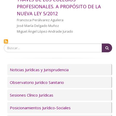
a
PROFESIONALES. A PROPÓSITO DE LA
NUEVA LEY 5/2012
la
Autor/a
Francisca Perálvarez Aguilera
navegación
José María Delgado Muñoz
Miguel Ángel López-Andrade Jurado
Bu
Servicios
Noticias Jurídicas y Jurisprudencia
Observatorio Jurídico Sanitario
Sesiones Clínico Jurídicas
Posicionamientos Jurídico-Sociales