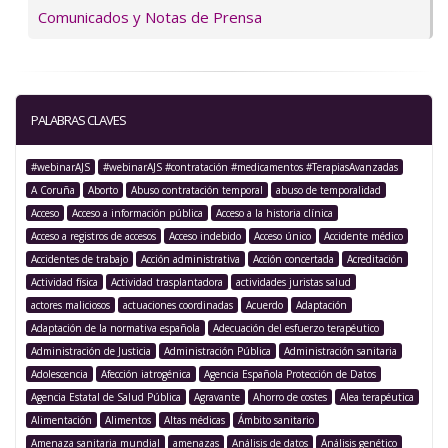
Comunicados y Notas de Prensa
PALABRAS CLAVES
#webinarAJS
#webinarAJS #contratación #medicamentos #TerapiasAvanzadas
A Coruña
Aborto
Abuso contratación temporal
abuso de temporalidad
Acceso
Acceso a información pública
Acceso a la historia clínica
Acceso a registros de accesos
Acceso indebido
Acceso único
Accidente médico
Accidentes de trabajo
Acción administrativa
Acción concertada
Acreditación
Actividad física
Actividad trasplantadora
actividades juristas salud
actores maliciosos
actuaciones coordinadas
Acuerdo
Adaptación
Adaptación de la normativa española
Adecuación del esfuerzo terapéutico
Administración de Justicia
Administración Pública
Administración sanitaria
Adolescencia
Afección iatrogénica
Agencia Española Protección de Datos
Agencia Estatal de Salud Pública
Agravante
Ahorro de costes
Alea terapéutica
Alimentación
Alimentos
Altas médicas
Ámbito sanitario
Amenaza sanitaria mundial
amenazas
Análisis de datos
Análisis genético