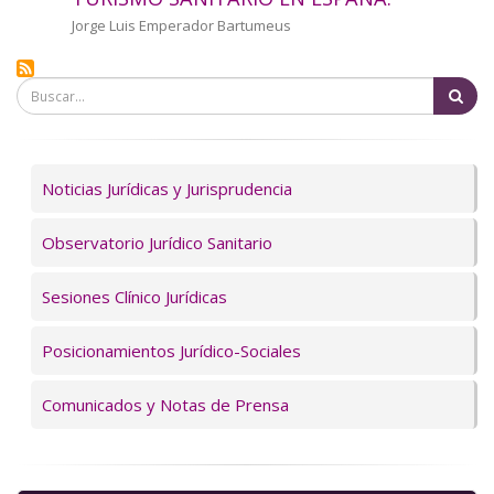
a
Autor/a
Jorge Luis Emperador Bartumeus
la
Bu
navegación
Servicios
Noticias Jurídicas y Jurisprudencia
Observatorio Jurídico Sanitario
Sesiones Clínico Jurídicas
Posicionamientos Jurídico-Sociales
Comunicados y Notas de Prensa