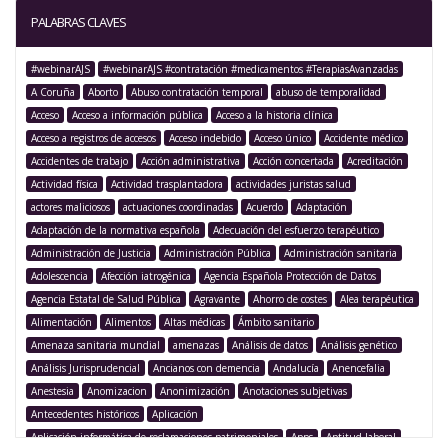
PALABRAS CLAVES
#webinarAJS
#webinarAJS #contratación #medicamentos #TerapiasAvanzadas
A Coruña
Aborto
Abuso contratación temporal
abuso de temporalidad
Acceso
Acceso a información pública
Acceso a la historia clínica
Acceso a registros de accesos
Acceso indebido
Acceso único
Accidente médico
Accidentes de trabajo
Acción administrativa
Acción concertada
Acreditación
Actividad física
Actividad trasplantadora
actividades juristas salud
actores maliciosos
actuaciones coordinadas
Acuerdo
Adaptación
Adaptación de la normativa española
Adecuación del esfuerzo terapéutico
Administración de Justicia
Administración Pública
Administración sanitaria
Adolescencia
Afección iatrogénica
Agencia Española Protección de Datos
Agencia Estatal de Salud Pública
Agravante
Ahorro de costes
Alea terapéutica
Alimentación
Alimentos
Altas médicas
Ámbito sanitario
Amenaza sanitaria mundial
amenazas
Análisis de datos
Análisis genético
Análisis Jurisprudencial
Ancianos con demencia
Andalucía
Anencefalia
Anestesia
Anomizacion
Anonimización
Anotaciones subjetivas
Antecedentes históricos
Aplicación
Aplicación informática de reclamaciones patrimoniales
Apps
Aptitud laboral