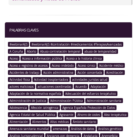
PALABRAS CLAVES
#webinarAJS
#webinarAJS #contratación #medicamentos #TerapiasAvanzadas
A Coruña
Aborto
Abuso contratación temporal
abuso de temporalidad
Acceso
Acceso a información pública
Acceso a la historia clínica
Acceso a registros de accesos
Acceso indebido
Acceso único
Accidente médico
Accidentes de trabajo
Acción administrativa
Acción concertada
Acreditación
Actividad física
Actividad trasplantadora
actividades juristas salud
actores maliciosos
actuaciones coordinadas
Acuerdo
Adaptación
Adaptación de la normativa española
Adecuación del esfuerzo terapéutico
Administración de Justicia
Administración Pública
Administración sanitaria
Adolescencia
Afección iatrogénica
Agencia Española Protección de Datos
Agencia Estatal de Salud Pública
Agravante
Ahorro de costes
Alea terapéutica
Alimentación
Alimentos
Altas médicas
Ámbito sanitario
Amenaza sanitaria mundial
amenazas
Análisis de datos
Análisis genético
Análisis Jurisprudencial
Ancianos con demencia
Andalucía
Anencefalia