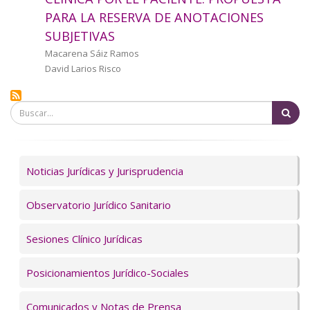
a
PARA LA RESERVA DE ANOTACIONES
SUBJETIVAS
la
Autor/a
Macarena Sáiz Ramos
navegación
David Larios Risco
Bu
Servicios
Noticias Jurídicas y Jurisprudencia
Observatorio Jurídico Sanitario
Sesiones Clínico Jurídicas
Posicionamientos Jurídico-Sociales
Comunicados y Notas de Prensa