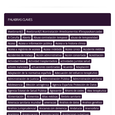
PALABRAS CLAVES
#webinarAJS
#webinarAJS #contratación #medicamentos #TerapiasAvanzadas
A Coruña
Aborto
Abuso contratación temporal
abuso de temporalidad
Acceso
Acceso a información pública
Acceso a la historia clínica
Acceso a registros de accesos
Acceso indebido
Acceso único
Accidente médico
Accidentes de trabajo
Acción administrativa
Acción concertada
Acreditación
Actividad física
Actividad trasplantadora
actividades juristas salud
actores maliciosos
actuaciones coordinadas
Acuerdo
Adaptación
Adaptación de la normativa española
Adecuación del esfuerzo terapéutico
Administración de Justicia
Administración Pública
Administración sanitaria
Adolescencia
Afección iatrogénica
Agencia Española Protección de Datos
Agencia Estatal de Salud Pública
Agravante
Ahorro de costes
Alea terapéutica
Alimentación
Alimentos
Altas médicas
Ámbito sanitario
Amenaza sanitaria mundial
amenazas
Análisis de datos
Análisis genético
Análisis Jurisprudencial
Ancianos con demencia
Andalucía
Anencefalia
Anestesia
Anomizacion
Anonimización
Anotaciones subjetivas