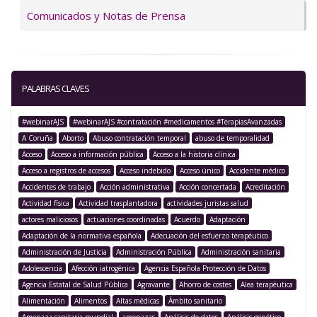
Comunicados y Notas de Prensa
PALABRAS CLAVES
#webinarAJS
#webinarAJS #contratación #medicamentos #TerapiasAvanzadas
A Coruña
Aborto
Abuso contratación temporal
abuso de temporalidad
Acceso
Acceso a información pública
Acceso a la historia clínica
Acceso a registros de accesos
Acceso indebido
Acceso único
Accidente médico
Accidentes de trabajo
Acción administrativa
Acción concertada
Acreditación
Actividad física
Actividad trasplantadora
actividades juristas salud
actores maliciosos
actuaciones coordinadas
Acuerdo
Adaptación
Adaptación de la normativa española
Adecuación del esfuerzo terapéutico
Administración de Justicia
Administración Pública
Administración sanitaria
Adolescencia
Afección iatrogénica
Agencia Española Protección de Datos
Agencia Estatal de Salud Pública
Agravante
Ahorro de costes
Alea terapéutica
Alimentación
Alimentos
Altas médicas
Ámbito sanitario