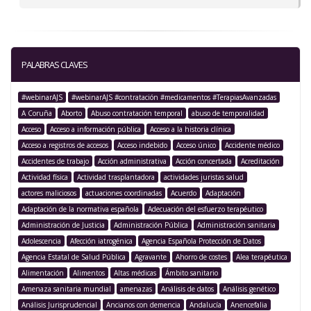
PALABRAS CLAVES
#webinarAJS
#webinarAJS #contratación #medicamentos #TerapiasAvanzadas
A Coruña
Aborto
Abuso contratación temporal
abuso de temporalidad
Acceso
Acceso a información pública
Acceso a la historia clínica
Acceso a registros de accesos
Acceso indebido
Acceso único
Accidente médico
Accidentes de trabajo
Acción administrativa
Acción concertada
Acreditación
Actividad física
Actividad trasplantadora
actividades juristas salud
actores maliciosos
actuaciones coordinadas
Acuerdo
Adaptación
Adaptación de la normativa española
Adecuación del esfuerzo terapéutico
Administración de Justicia
Administración Pública
Administración sanitaria
Adolescencia
Afección iatrogénica
Agencia Española Protección de Datos
Agencia Estatal de Salud Pública
Agravante
Ahorro de costes
Alea terapéutica
Alimentación
Alimentos
Altas médicas
Ámbito sanitario
Amenaza sanitaria mundial
amenazas
Análisis de datos
Análisis genético
Análisis Jurisprudencial
Ancianos con demencia
Andalucía
Anencefalia